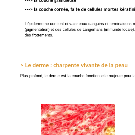
---> la couche granuleuse
---> la couche cornée, faite de cellules mortes kératin
L’épiderme ne contient ni vaisseaux sanguins ni terminaisons ne
(pigmentation) et des cellules de Langerhans (immunité locale). 
des frottements.
> Le derme : charpente vivante de la peau
Plus profond, le derme est la couche fonctionnelle majeure pour la v