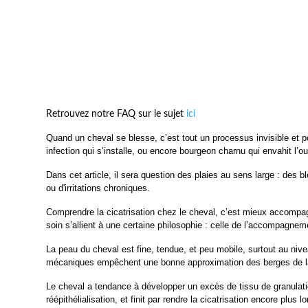
Retrouvez notre FAQ sur le sujet
ici
Quand un cheval se blesse, c’est tout un processus invisible et po
infection qui s’installe, ou encore bourgeon charnu qui envahit l’ouv
Dans cet article, il sera question des plaies au sens large : des 
ou d'irritations chroniques.
Comprendre la cicatrisation chez le cheval, c’est mieux accompagn
soin s’allient à une certaine philosophie : celle de l’accompagneme
La peau du cheval est fine, tendue, et peu mobile, surtout au niv
mécaniques empêchent une bonne approximation des berges de la pla
Le cheval a tendance à développer un excès de tissu de granulatio
réépithélialisation, et finit par rendre la cicatrisation encore plus l