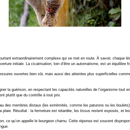
urtant extraordinairement complexe qui se met en route. À savoir, chaque lésio
erture initiale. La cicatrisation, loin d’être un automatisme, est un équilibre f
blessures ouvertes bien sûr, mais aussi des atteintes plus superficielles comm
er la guérison, en respectant les capacités naturelles de l’organisme tout en 
nt plutôt que du contrôle à tout prix.
eau des membres distaux (les extrémités, comme les paturons ou les boulets).
ie. Résultat : la fermeture est retardée, les tissus restent exposés, et les 
n, ce qu’on appelle le bourgeon charnu. Cette réponse est souvent disproport
ongue.