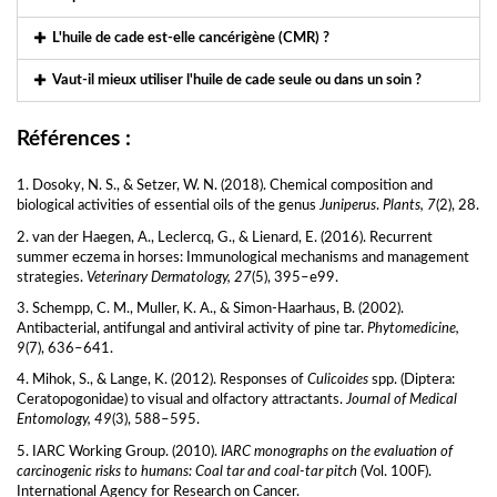
L'huile de cade est-elle cancérigène (CMR) ?
Vaut-il mieux utiliser l'huile de cade seule ou dans un soin ?
Références :
1. Dosoky, N. S., & Setzer, W. N. (2018). Chemical composition and
biological activities of essential oils of the genus
Juniperus
.
Plants, 7
(2), 28.
2. van der Haegen, A., Leclercq, G., & Lienard, E. (2016). Recurrent
summer eczema in horses: Immunological mechanisms and management
strategies.
Veterinary Dermatology, 27
(5), 395–e99.
3. Schempp, C. M., Muller, K. A., & Simon-Haarhaus, B. (2002).
Antibacterial, antifungal and antiviral activity of pine tar.
Phytomedicine,
9
(7), 636–641.
4. Mihok, S., & Lange, K. (2012). Responses of
Culicoides
spp. (Diptera:
Ceratopogonidae) to visual and olfactory attractants.
Journal of Medical
Entomology, 49
(3), 588–595.
5. IARC Working Group. (2010).
IARC monographs on the evaluation of
carcinogenic risks to humans: Coal tar and coal-tar pitch
(Vol. 100F).
International Agency for Research on Cancer.