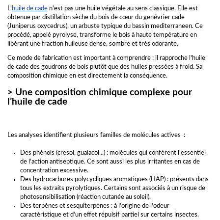
L'
huile de cade
n'est pas une huile végétale au sens classique. Elle est
obtenue par distillation sèche du bois de cœur du genévrier cade
(Juniperus oxycedrus), un arbuste typique du bassin mediterraneen. Ce
procédé, appelé pyrolyse, transforme le bois à haute température en
libérant une fraction huileuse dense, sombre et très odorante.
Ce mode de fabrication est important à comprendre : il rapproche l'huile
de cade des goudrons de bois plutôt que des huiles pressées à froid. Sa
composition chimique en est directement la conséquence.
> Une composition chimique complexe pour
l’huile de cade
Les analyses identifient plusieurs familles de molécules actives :
Des phénols (cresol, guaiacol...) : molécules qui confèrent l'essentiel
de l'action antiseptique. Ce sont aussi les plus irritantes en cas de
concentration excessive.
Des hydrocarbures polycycliques aromatiques (HAP) : présents dans
tous les extraits pyrolytiques. Certains sont associés à un risque de
photosensibilisation (réaction cutanée au soleil).
Des terpènes et sesquiterpènes : à l'origine de l'odeur
caractéristique et d'un effet répulsif partiel sur certains insectes.