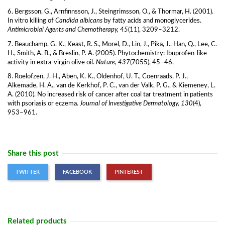
6. Bergsson, G., Arnfinnsson, J., Steingrimsson, O., & Thormar, H. (2001).
In vitro killing of
Candida albicans
by fatty acids and monoglycerides.
Antimicrobial Agents and Chemotherapy, 45
(11), 3209–3212.
7. Beauchamp, G. K., Keast, R. S., Morel, D., Lin, J., Pika, J., Han, Q., Lee, C.
H., Smith, A. B., & Breslin, P. A. (2005). Phytochemistry: Ibuprofen-like
activity in extra-virgin olive oil.
Nature, 437
(7055), 45–46.
8. Roelofzen, J. H., Aben, K. K., Oldenhof, U. T., Coenraads, P. J.,
Alkemade, H. A., van de Kerkhof, P. C., van der Valk, P. G., & Kiemeney, L.
A. (2010). No increased risk of cancer after coal tar treatment in patients
with psoriasis or eczema.
Journal of Investigative Dermatology, 130
(4),
953–961.
Share this post
TWITTER
FACEBOOK
PINTEREST
Related products