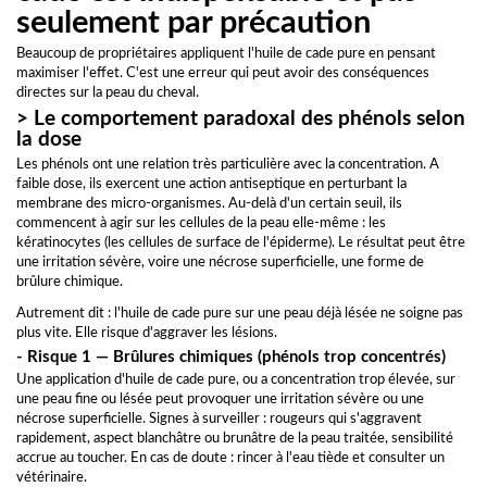
seulement par précaution
Beaucoup de propriétaires appliquent l'huile de cade pure en pensant
maximiser l'effet. C'est une erreur qui peut avoir des conséquences
directes sur la peau du cheval.
> Le comportement paradoxal des phénols selon
la dose
Les phénols ont une relation très particulière avec la concentration. A
faible dose, ils exercent une action antiseptique en perturbant la
membrane des micro-organismes. Au-delà d'un certain seuil, ils
commencent à agir sur les cellules de la peau elle-même : les
kératinocytes (les cellules de surface de l'épiderme). Le résultat peut être
une irritation sévère, voire une nécrose superficielle, une forme de
brûlure chimique.
Autrement dit : l'huile de cade pure sur une peau déjà lésée ne soigne pas
plus vite. Elle risque d'aggraver les lésions.
- Risque 1 — Brûlures chimiques (phénols trop concentrés)
Une application d'huile de cade pure, ou a concentration trop élevée, sur
une peau fine ou lésée peut provoquer une irritation sévère ou une
nécrose superficielle. Signes à surveiller : rougeurs qui s'aggravent
rapidement, aspect blanchâtre ou brunâtre de la peau traitée, sensibilité
accrue au toucher. En cas de doute : rincer à l'eau tiède et consulter un
vétérinaire.