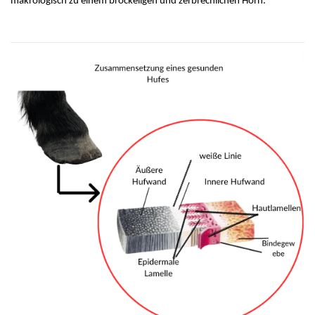
makrologisch zu einem bröckeligen und zerbrechlichen Horn.