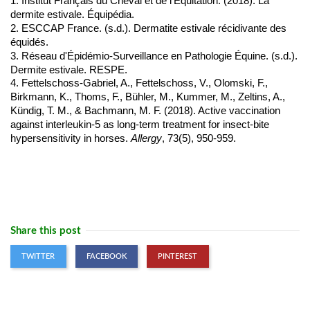
1. Institut Français du Cheval et de l'Équitation. (2018). La 
dermite estivale. Équipédia.
2. ESCCAP France. (s.d.). Dermatite estivale récidivante des 
équidés.
3. Réseau d'Épidémio-Surveillance en Pathologie Équine. (s.d.). 
Dermite estivale. RESPE.
4. Fettelschoss-Gabriel,
A., Fettelschoss, V., Olomski, F.,
Birkmann, K., Thoms, F., Bühler, M., Kummer, M., Zeltins, A.,
Kündig, T. M., & Bachmann, M. F. (2018). Active vaccination
against interleukin-5 as long-term treatment for insect-bite
hypersensitivity in horses.
Allergy
, 73(5), 950-959.
Share this post
TWITTER
FACEBOOK
PINTEREST