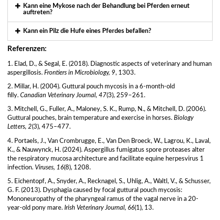
Kann eine Mykose nach der Behandlung bei Pferden erneut
auftreten?
Kann ein Pilz die Hufe eines Pferdes befallen?
Referenzen:
1. Elad, D., & Segal, E. (2018). Diagnostic aspects of veterinary and human
aspergillosis.
Frontiers in Microbiology, 9
, 1303.
2. Millar, H. (2004). Guttural pouch mycosis in a 6-month-old
filly.
Canadian Veterinary Journal, 47
(3), 259–261.
3. Mitchell, G., Fuller, A., Maloney, S. K., Rump, N., & Mitchell, D. (2006).
Guttural pouches, brain temperature and exercise in horses.
Biology
Letters, 2
(3), 475–477.
4. Portaels, J., Van Crombrugge, E., Van Den Broeck, W., Lagrou, K., Laval,
K., & Nauwynck, H. (2024). Aspergillus fumigatus spore proteases alter
the respiratory mucosa architecture and facilitate equine herpesvirus 1
infection.
Viruses, 16
(8), 1208.
5. Eichentopf, A., Snyder, A., Recknagel, S., Uhlig, A., Waltl, V., & Schusser,
G. F. (2013). Dysphagia caused by focal guttural pouch mycosis:
Mononeuropathy of the pharyngeal ramus of the vagal nerve in a 20-
year-old pony mare.
Irish Veterinary Journal, 66
(1), 13.