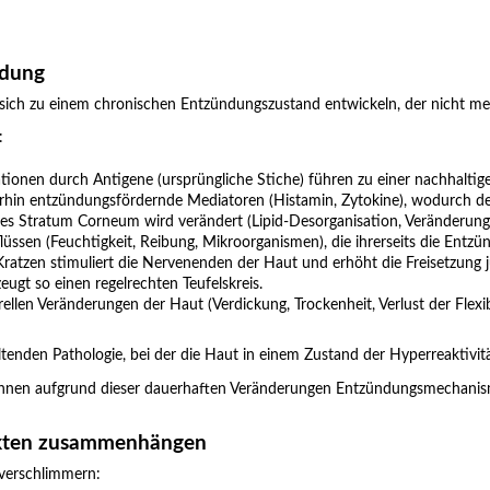
ndung
e sich zu einem chronischen Entzündungszustand entwickeln, der nicht me
:
ionen durch Antigene (ursprüngliche Stiche) führen zu einer nachhalti
terhin entzündungsfördernde Mediatoren (Histamin, Zytokine), wodurch d
es Stratum Corneum wird verändert (Lipid-Desorganisation, Veränderung 
ssen (Feuchtigkeit, Reibung, Mikroorganismen), die ihrerseits die Entzü
Kratzen stimuliert die Nervenenden der Haut und erhöht die Freisetzung
ugt so einen regelrechten Teufelskreis.
ellen Veränderungen der Haut (Verdickung, Trockenheit, Verlust der Flexi
tenden Pathologie, bei der die Haut in einem Zustand der Hyperreaktivität
nnen aufgrund dieser dauerhaften Veränderungen Entzündungsmechanism
sekten zusammenhängen
 verschlimmern: