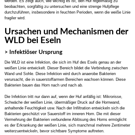
werden. Es zeigt auch, wie wichtig es ist, den Huf regelmäßig zu
beobachten, sorgfältig zu untersuchen und eine strenge Hufpflege
durchzuführen, insbesondere in feuchten Perioden, wenn die weiße Linie
fragiler wird.
Ursachen und Mechanismen der
WLD bei Eseln
> Infektiöser Ursprung
Die WLD ist eine Infektion, die sich im Huf des Esels genau an der
weißen Linie entwickelt. Dieser Bereich bildet die Verbindung zwischen
Wand und Sohle. Diese Infektion wird durch anaerobe Bakterien
verursacht, die in sauerstoffarmen Bereichen wachsen können. Diese
Bakterien bauen das Horn nach und nach ab.
Die Infektion tritt nur dann auf, wenn der Huf anfällig ist: Mikrorisse,
Schwäche der weißen Linie, übermäßiger Druck auf die Hornwand,
anhaltende Feuchtigkeit usw. Nach der Infiltration entwickeln sich die
Bakterien geschützt vor Sauerstoff im inneren Horn. Die mit dieser
Vermehrung der Bakterien verbundene Ablösung des Horns ermöglicht
es der Erkrankung der weißen Linie, sich manchmal mehrere Zentimeter
weiterzuentwickeln, bevor sichtbare Symptome auftreten.