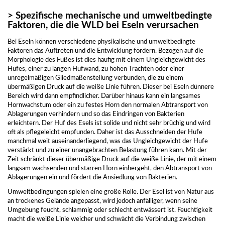
> Spezifische mechanische und umweltbedingte
Faktoren, die die WLD bei Eseln verursachen
Bei Eseln können verschiedene physikalische und umweltbedingte
Faktoren das Auftreten und die Entwicklung fördern. Bezogen auf die
Morphologie des Fußes ist dies häufig mit einem Ungleichgewicht des
Hufes, einer zu langen Hufwand, zu hohen Trachten oder einer
unregelmäßigen Gliedmaßenstellung verbunden, die zu einem
übermäßigen Druck auf die weiße Linie führen. Dieser bei Eseln dünnere
Bereich wird dann empfindlicher. Darüber hinaus kann ein langsames
Hornwachstum oder ein zu festes Horn den normalen Abtransport von
Ablagerungen verhindern und so das Eindringen von Bakterien
erleichtern. Der Huf des Esels ist solide und nicht sehr brüchig und wird
oft als pflegeleicht empfunden. Daher ist das Ausschneiden der Hufe
manchmal weit auseinanderliegend, was das Ungleichgewicht der Hufe
verstärkt und zu einer unangebrachten Belastung führen kann. Mit der
Zeit schränkt dieser übermäßige Druck auf die weiße Linie, der mit einem
langsam wachsenden und starren Horn einhergeht, den Abtransport von
Ablagerungen ein und fördert die Ansiedlung von Bakterien.
Umweltbedingungen spielen eine große Rolle. Der Esel ist von Natur aus
an trockenes Gelände angepasst, wird jedoch anfälliger, wenn seine
Umgebung feucht, schlammig oder schlecht entwässert ist. Feuchtigkeit
macht die weiße Linie weicher und schwächt die Verbindung zwischen