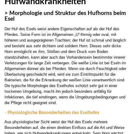
Hufwandkrankheiten
> Morphologie und Struktur des Hufhorns beim
Esel
Der Huf des Esels weist andere Eigenschaften auf als der Huf des
Pferdes. Seine Form ist im Allgemeinen „U“-förmig oder oval, mit
höheren und ausgeprägteren Trachten; der Huf ist schmal und länglich
und besteht aus sehr dichtem und solidem Horn. Dieses sehr dicke
Horn ermöglicht es ihm, Stößen und dem Druck vom Boden
standzuhalten, kann aber auch das Vorhandensein bestimmter innerer
Verletzungen für lange Zeit verbergen. Die weiße Linie ist bei Eseln im
Allgemeinen dünner als bei Pferden. Wenn sie durch Feuchtigkeit oder
Überlastung geschwächt wird, wird sie zum Eintrittspunkt für die
Bakterien, die für die Erkrankung der weißen Linie verantwortlich sind.
Die typische Morphologie des Eselhufes schützt sehr gut in einer
trockenen Umgebung, macht ihn jedoch besonders anfällig für
Infektionen, die tief eindringen, wenn die Umgebungsbedingungen und
die Pflege nicht geeignet sind.
- Physiologische Besonderheiten des Eselhufes
Aus physiologischer Sicht weist der Huf des Esels mehrere
Besonderheiten auf, die einen direkten Einfluss auf die Art und Weise
haben, wie sich Hufwanderkrankungen entwickeln. Sein Horn wächst