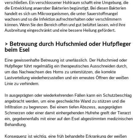
verschließen. Ein verschlossener Hohlraum schafft eine Umgebung, die
die Entwicklung anaerober Bakterien begünstigt. Bei diesen Bakterien
handelt es sich um Mikroorganismen, die unter Sauerstoffmangel
wachsen und so die Infektion aufrechterhalten oder verschlimmern
können. Wenn Sie den Bereich offen und gut belüftet lassen, wird ihre
Ausbreitung eingeschränkt und eine bessere Heilung gefördert.
> Betreuung durch Hufschmied oder Hufpfleger
beim Esel
Eine gewissenhafte Betreuung ist unerlässlich. Der Hufschmied oder
Hufpfleger führt regelmäßig ein therapeutisches Ausschneiden durch,
um das Nachwachsen des Horns zu unterstützen, die korrekte
Lastverteilung wiederherzustellen und ein erneutes Öffnen der weißen
Linie zu verhindern.
In ausgeprägten oder wiederkehrenden Fällen kann ein Schutzbeschlag
angebracht werden, um eine geschwächte Wand zu stützen und die
Infiltration zu begrenzen. Bei einem tiefen Abszess, ausgeprägten
Schmerzen oder einer damit einhergehenden Hufrehe greift der Tierarzt
ein, gegebenenfalls mit einer auf den Esel abgestimmten medizinischen
Behandlung.
Konsequenz ist wichtig, eine früh behandelte Erkrankung der weißen