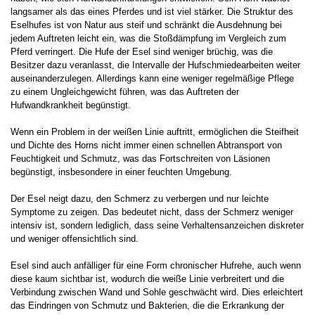
langsamer als das eines Pferdes und ist viel stärker. Die Struktur des
Eselhufes ist von Natur aus steif und schränkt die Ausdehnung bei
jedem Auftreten leicht ein, was die Stoßdämpfung im Vergleich zum
Pferd verringert. Die Hufe der Esel sind weniger brüchig, was die
Besitzer dazu veranlasst, die Intervalle der Hufschmiedearbeiten weiter
auseinanderzulegen. Allerdings kann eine weniger regelmäßige Pflege
zu einem Ungleichgewicht führen, was das Auftreten der
Hufwandkrankheit begünstigt.
Wenn ein Problem in der weißen Linie auftritt, ermöglichen die Steifheit
und Dichte des Horns nicht immer einen schnellen Abtransport von
Feuchtigkeit und Schmutz, was das Fortschreiten von Läsionen
begünstigt, insbesondere in einer feuchten Umgebung.
Der Esel neigt dazu, den Schmerz zu verbergen und nur leichte
Symptome zu zeigen. Das bedeutet nicht, dass der Schmerz weniger
intensiv ist, sondern lediglich, dass seine Verhaltensanzeichen diskreter
und weniger offensichtlich sind.
Esel sind auch anfälliger für eine Form chronischer Hufrehe, auch wenn
diese kaum sichtbar ist, wodurch die weiße Linie verbreitert und die
Verbindung zwischen Wand und Sohle geschwächt wird. Dies erleichtert
das Eindringen von Schmutz und Bakterien, die die Erkrankung der