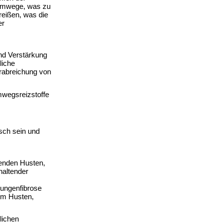
emwege, was zu 
eißen, was die 
r 
d Verstärkung 
iche 
rabreichung von 
mwegsreizstoffe 
sch sein und 
tenden Husten, 
altender 
ungenfibrose 
em Husten, 
ichen 