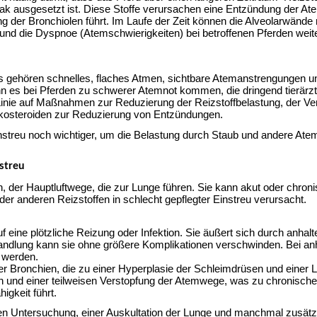
 ausgesetzt ist. Diese Stoffe verursachen eine Entzündung der At
der Bronchiolen führt. Im Laufe der Zeit können die Alveolarwände r
und die Dyspnoe (Atemschwierigkeiten) bei betroffenen Pferden weite
ehören schnelles, flaches Atmen, sichtbare Atemanstrengungen un
n es bei Pferden zu schwerer Atemnot kommen, die dringend tierärztl
Linie auf Maßnahmen zur Reduzierung der Reizstoffbelastung, der Ve
ikosteroiden zur Reduzierung von Entzündungen.
Einstreu noch wichtiger, um die Belastung durch Staub und andere Ate
nstreu
, der Hauptluftwege, die zur Lunge führen. Sie kann akut oder chroni
r anderen Reizstoffen in schlecht gepflegter Einstreu verursacht.
f eine plötzliche Reizung oder Infektion. Sie äußert sich durch anhal
andlung kann sie ohne größere Komplikationen verschwinden. Bei anh
h werden.
r Bronchien, die zu einer Hyperplasie der Schleimdrüsen und einer L
on und einer teilweisen Verstopfung der Atemwege, was zu chronisch
igkeit führt.
schen Untersuchung, einer Auskultation der Lunge und manchmal zusätzl