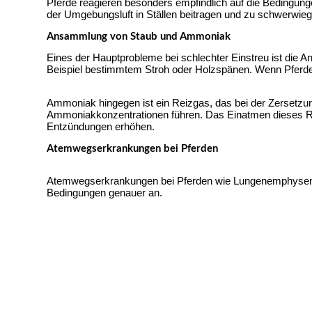
Pferde reagieren besonders empfindlich auf die Bedingunge
der Umgebungsluft in Ställen beitragen und zu schwerwie
Ansammlung von Staub und Ammoniak
Eines der Hauptprobleme bei schlechter Einstreu ist die
Beispiel bestimmtem Stroh oder Holzspänen. Wenn Pferde
Ammoniak hingegen ist ein Reizgas, das bei der Zersetzun
Ammoniakkonzentrationen führen. Das Einatmen dieses Re
Entzündungen erhöhen.
Atemwegserkrankungen bei Pferden
Atemwegserkrankungen bei Pferden wie Lungenemphyseme u
Bedingungen genauer an.