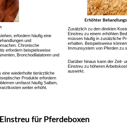
Erhöhter Behandlungs-
n
Zusätzlich zu den direkten Koste
Einstreu zu einem erhöhten Beda
ehen, erfordern häufig eine 
müssen häufig in zusätzliche Pr
Behandlungen und 
erhalten. Beispielsweise können
rsachen. Chronische 
Immunsystem von Pferden zu stä
 erfordern beispielsweise 
amenten, Bronchodilatatoren und 
Darüber hinaus kann der Zeit- 
Einstreu zu höheren Arbeitskoste
auswirkt.
ine wiederholte tierärztliche 
septischer Produkte erfordern 
blemen umfasst häufig Salben, 
arztkosten weiter erhöht.
 Einstreu für Pferdeboxen