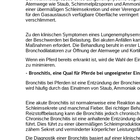
Atemwege wie Staub, Schimmelpilzsporen und Ammoniak
einer übermäßigen Schleimsekretion und einer Verengung 
für den Gasaustausch verfügbare Oberfläche verringert 
verschlimmert.
Zu den klinischen Symptomen eines Lungenemphysems g
der Beschwerden bei Belastung. Bei akuten Anfällen kan
Maßnahmen erfordert. Die Behandlung beruht in erster 
Bronchodilatatoren zur Öffnung der Atemwege und Kort
Wenn ein Pferd bereits erkrankt ist, wird die Wahl der 
zu minimieren.
- Bronchitis, eine Qual für Pferde bei ungeeigneter Ei
Bronchitis bei Pferden ist eine Entzündung der Bronchien
wird häufig durch das Einatmen von Staub, Ammoniak ode
Eine akute Bronchitis ist normalerweise eine Reaktion au
Schleimsekrete und manchmal Fieber. Bei richtiger Beh
Reizstoffbelastung kann die Bronchitis jedoch chronisc
Chronische Bronchitis ist eine anhaltende Entzündung de
führt. Dies führt zu einer übermäßigen Schleimprodukti
zähem Sekret und verminderter körperlicher Leistungsfäh
Die Diagnostik einer Bronchitis basiert auf einer klini