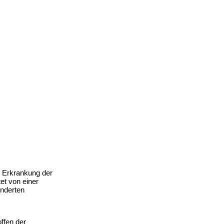
 Erkrankung der 
t von einer 
nderten 
fen der 