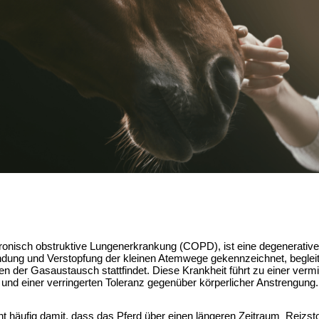
onisch obstruktive Lungenerkrankung (COPD), ist eine degenerative
dung und Verstopfung der kleinen Atemwege gekennzeichnet, begleite
 der Gasaustausch stattfindet. Diese Krankheit führt zu einer vermi
und einer verringerten Toleranz gegenüber körperlicher Anstrengung.
äufig damit, dass das Pferd über einen längeren Zeitraum  Reizstof