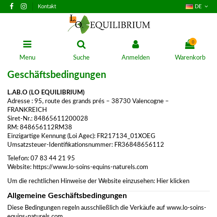
Kontakt
DE
0
Menu
Suche
Anmelden
Warenkorb
Geschäftsbedingungen
L.AB.O (LO EQUILIBRIUM)
Adresse : 95, route des grands prés – 38730 Valencogne –
FRANKREICH
Siret-Nr.: 84865611200028
RM: 848656112RM38
Einzigartige Kennung (Loi Agec): FR217134_01XOEG
Umsatzsteuer-Identifikationsnummer: FR36848656112
Telefon: 07 83 44 21 95
Website:
https://www.lo-soins-equins-naturels.com
Um die rechtlichen Hinweise der Website einzusehen: Hier klicken
Allgemeine Geschäftsbedingungen
Diese Bedingungen regeln ausschließlich die Verkäufe auf
www.lo-soins-
equins-naturels.com