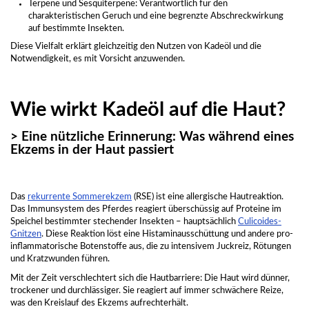
Terpene und Sesquiterpene: Verantwortlich für den
charakteristischen Geruch und eine begrenzte Abschreckwirkung
auf bestimmte Insekten.
Diese Vielfalt erklärt gleichzeitig den Nutzen von Kadeöl und die
Notwendigkeit, es mit Vorsicht anzuwenden.
Wie wirkt Kadeöl auf die Haut?
> Eine nützliche Erinnerung: Was während eines
Ekzems in der Haut passiert
Das
rekurrente Sommerekzem
(RSE) ist eine allergische Hautreaktion.
Das Immunsystem des Pferdes reagiert überschüssig auf Proteine im
Speichel bestimmter stechender Insekten – hauptsächlich
Culicoides-
Gnitzen
. Diese Reaktion löst eine Histaminausschüttung und andere pro-
inflammatorische Botenstoffe aus, die zu intensivem Juckreiz, Rötungen
und Kratzwunden führen.
Mit der Zeit verschlechtert sich die Hautbarriere: Die Haut wird dünner,
trockener und durchlässiger. Sie reagiert auf immer schwächere Reize,
was den Kreislauf des Ekzems aufrechterhält.