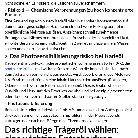
nicht schneller. Es riskiert, die Läsionen zu verschlimmern.
- Risiko 1 — Chemische Verbrennungen (zu hoch konzentrierte
Phenole)
Eine Anwendung von purem Kadeöl oder in zu hoher Konzentration auf
dünner oder geschädigter Haut kann eine schwere Reizung oder eine
oberflächliche Nekrose auslösen. Anzeichen: schnell zunehmende
Rötungen, weißliches oder bräunliches Aussehen der behandelten Haut,
erhöhte Berührungsempfindlichkeit. Im Zweifel: mit lauwarmem Wasser
spülen und einen Tierarzt aufsuchen.
> Das Photosensibilisierungsrisiko bei Kadeöl
Kadeöl enthält polyzyklische aromatische Kohlenwasserstoffe (PAK), die
photosensibilisierend
wirken. Konkret: Wenn die behandelte Haut nach
dem Auftragen Sonnenlicht ausgesetzt wird, absorbieren diese Moleküle
UV-Strahlen und können eine lokale Hautreaktion auslösen (Rötungen,
Ödeme, in schwereren Fällen auch Läsionen). Dieses Risiko ist je nach
Qualität und Herkunft des Produkts variabel und bei wenig pigmentierten
oder durch Kratzen enthaarten Stellen stärker ausgeprägt.
- Photosensibilisierung
Behandelte Stellen mindestens 4 bis 6 Stunden nach dem Auftragen nicht
direktem Sonnenlicht aussetzen. Empfehlung in der Praxis: abends
auftragen oder nach der Pflege eine Ekzemerdecke anlegen.
Das richtige Trägeröl wählen: