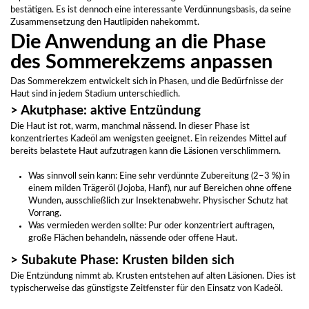
bestätigen. Es ist dennoch eine interessante Verdünnungsbasis, da seine
Zusammensetzung den Hautlipiden nahekommt.
Die Anwendung an die Phase
des Sommerekzems anpassen
Das Sommerekzem entwickelt sich in Phasen, und die Bedürfnisse der
Haut sind in jedem Stadium unterschiedlich.
> Akutphase: aktive Entzündung
Die Haut ist rot, warm, manchmal nässend. In dieser Phase ist
konzentriertes Kadeöl am wenigsten geeignet. Ein reizendes Mittel auf
bereits belastete Haut aufzutragen kann die Läsionen verschlimmern.
Was sinnvoll sein kann: Eine sehr verdünnte Zubereitung (2–3 %) in
einem milden Trägeröl (Jojoba, Hanf), nur auf Bereichen ohne offene
Wunden, ausschließlich zur Insektenabwehr. Physischer Schutz hat
Vorrang.
Was vermieden werden sollte: Pur oder konzentriert auftragen,
große Flächen behandeln, nässende oder offene Haut.
> Subakute Phase: Krusten bilden sich
Die Entzündung nimmt ab. Krusten entstehen auf alten Läsionen. Dies ist
typischerweise das günstigste Zeitfenster für den Einsatz von Kadeöl.