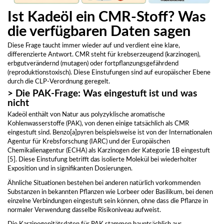
Ist Kadeöl ein CMR-Stoff? Was
die verfügbaren Daten sagen
Diese Frage taucht immer wieder auf und verdient eine klare,
differenzierte Antwort. CMR steht für krebserzeugend (karzinogen),
erbgutverändernd (mutagen) oder fortpflanzungsgefährdend
(reproduktionstoxisch). Diese Einstufungen sind auf europäischer Ebene
durch die CLP-Verordnung geregelt.
> Die PAK-Frage: Was eingestuft ist und was
nicht
Kadeöl enthält von Natur aus polyzyklische aromatische
Kohlenwasserstoffe (PAK), von denen einige tatsächlich als CMR
eingestuft sind. Benzo[a]pyren beispielsweise ist von der Internationalen
Agentur für Krebsforschung (IARC) und der Europäischen
Chemikalienagentur (ECHA) als Karzinogen der Kategorie 1B eingestuft
[5]. Diese Einstufung betrifft das isolierte Molekül bei wiederholter
Exposition und in signifikanten Dosierungen.
Ähnliche Situationen bestehen bei anderen natürlich vorkommenden
Substanzen in bekannten Pflanzen wie Lorbeer oder Basilikum, bei denen
einzelne Verbindungen eingestuft sein können, ohne dass die Pflanze in
normaler Verwendung dasselbe Risikoniveau aufweist.