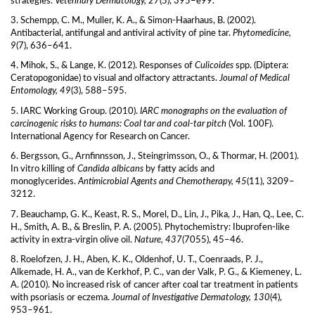
strategies.
Veterinary Dermatology, 27
(5), 395–e99.
3. Schempp, C. M., Muller, K. A., & Simon-Haarhaus, B. (2002).
Antibacterial, antifungal and antiviral activity of pine tar.
Phytomedicine,
9
(7), 636–641.
4. Mihok, S., & Lange, K. (2012). Responses of
Culicoides
spp. (Diptera:
Ceratopogonidae) to visual and olfactory attractants.
Journal of Medical
Entomology, 49
(3), 588–595.
5. IARC Working Group. (2010).
IARC monographs on the evaluation of
carcinogenic risks to humans: Coal tar and coal-tar pitch
(Vol. 100F).
International Agency for Research on Cancer.
6. Bergsson, G., Arnfinnsson, J., Steingrimsson, O., & Thormar, H. (2001).
In vitro killing of
Candida albicans
by fatty acids and
monoglycerides.
Antimicrobial Agents and Chemotherapy, 45
(11), 3209–
3212.
7. Beauchamp, G. K., Keast, R. S., Morel, D., Lin, J., Pika, J., Han, Q., Lee, C.
H., Smith, A. B., & Breslin, P. A. (2005). Phytochemistry: Ibuprofen-like
activity in extra-virgin olive oil.
Nature, 437
(7055), 45–46.
8. Roelofzen, J. H., Aben, K. K., Oldenhof, U. T., Coenraads, P. J.,
Alkemade, H. A., van de Kerkhof, P. C., van der Valk, P. G., & Kiemeney, L.
A. (2010). No increased risk of cancer after coal tar treatment in patients
with psoriasis or eczema.
Journal of Investigative Dermatology, 130
(4),
953–961.