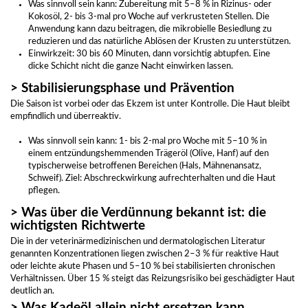
Was sinnvoll sein kann: Zubereitung mit 5–8 % in Rizinus- oder
Kokosöl, 2- bis 3-mal pro Woche auf verkrusteten Stellen. Die
Anwendung kann dazu beitragen, die mikrobielle Besiedlung zu
reduzieren und das natürliche Ablösen der Krusten zu unterstützen.
Einwirkzeit: 30 bis 60 Minuten, dann vorsichtig abtupfen. Eine
dicke Schicht nicht die ganze Nacht einwirken lassen.
> Stabilisierungsphase und Prävention
Die Saison ist vorbei oder das Ekzem ist unter Kontrolle. Die Haut bleibt
empfindlich und überreaktiv.
Was sinnvoll sein kann: 1- bis 2-mal pro Woche mit 5–10 % in
einem entzündungshemmenden Trägeröl (Olive, Hanf) auf den
typischerweise betroffenen Bereichen (Hals, Mähnenansatz,
Schweif). Ziel: Abschreckwirkung aufrechterhalten und die Haut
pflegen.
> Was über die Verdünnung bekannt ist: die
wichtigsten Richtwerte
Die in der veterinärmedizinischen und dermatologischen Literatur
genannten Konzentrationen liegen zwischen 2–3 % für reaktive Haut
oder leichte akute Phasen und 5–10 % bei stabilisierten chronischen
Verhältnissen. Über 15 % steigt das Reizungsrisiko bei geschädigter Haut
deutlich an.
> Was Kadeöl allein nicht ersetzen kann