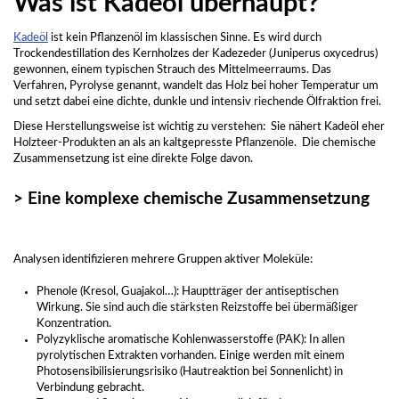
Was ist Kadeöl überhaupt?
Kadeöl
ist kein Pflanzenöl im klassischen Sinne. Es wird durch
Trockendestillation des Kernholzes der Kadezeder (Juniperus oxycedrus)
gewonnen, einem typischen Strauch des Mittelmeerraums. Das
Verfahren, Pyrolyse genannt, wandelt das Holz bei hoher Temperatur um
und setzt dabei eine dichte, dunkle und intensiv riechende Ölfraktion frei.
Diese Herstellungsweise ist wichtig zu verstehen: Sie nähert Kadeöl eher
Holzteer-Produkten an als an kaltgepresste Pflanzenöle. Die chemische
Zusammensetzung ist eine direkte Folge davon.
> Eine komplexe chemische Zusammensetzung
Analysen identifizieren mehrere Gruppen aktiver Moleküle:
Phenole (Kresol, Guajakol…): Hauptträger der antiseptischen
Wirkung. Sie sind auch die stärksten Reizstoffe bei übermäßiger
Konzentration.
Polyzyklische aromatische Kohlenwasserstoffe (PAK): In allen
pyrolytischen Extrakten vorhanden. Einige werden mit einem
Photosensibilisierungsrisiko (Hautreaktion bei Sonnenlicht) in
Verbindung gebracht.