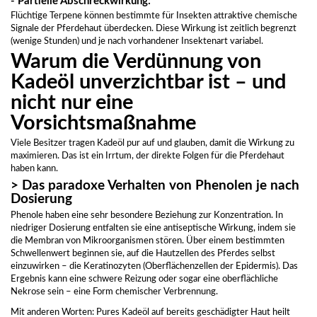
- Partielle Abschreckwirkung:
Flüchtige Terpene können bestimmte für Insekten attraktive chemische
Signale der Pferdehaut überdecken. Diese Wirkung ist zeitlich begrenzt
(wenige Stunden) und je nach vorhandener Insektenart variabel.
Warum die Verdünnung von
Kadeöl unverzichtbar ist – und
nicht nur eine
Vorsichtsmaßnahme
Viele Besitzer tragen Kadeöl pur auf und glauben, damit die Wirkung zu
maximieren. Das ist ein Irrtum, der direkte Folgen für die Pferdehaut
haben kann.
> Das paradoxe Verhalten von Phenolen je nach
Dosierung
Phenole haben eine sehr besondere Beziehung zur Konzentration. In
niedriger Dosierung entfalten sie eine antiseptische Wirkung, indem sie
die Membran von Mikroorganismen stören. Über einem bestimmten
Schwellenwert beginnen sie, auf die Hautzellen des Pferdes selbst
einzuwirken – die Keratinozyten (Oberflächenzellen der Epidermis). Das
Ergebnis kann eine schwere Reizung oder sogar eine oberflächliche
Nekrose sein – eine Form chemischer Verbrennung.
Mit anderen Worten: Pures Kadeöl auf bereits geschädigter Haut heilt