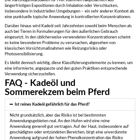
Die Karzinogenitätsdaten für PAK stammen hauptsächlich aus
längerfristigen Expositionen durch Inhalation oder Verschlucken,
insbesondere in industriellen Umgebungen – ein sehr anderer Kontext als
eine punktuelle topische Anwendung in kontrollierten Konzentrationen.
Darüber hinaus wird Kadeöl seit Jahrzehnten sowohl beim Menschen als
auch bei Tieren in Formulierungen für den äußerlichen Gebrauch
eingesetzt. In den üblicherweise verwendeten Konzentrationen scheint
es keine besonderen Probleme zu verursachen, abgesehen von
klassischen Vorsichtsmaßnahmen wie Reizungsrisiko oder
Photosensibilisierung.
Es bleibt dennoch wichtig, diese Klassifizierungselemente zu kennen, um
eine informierte, angepasste und den guten Praktiken entsprechende
Verwendung sicherzustellen.
FAQ - Kadeöl und
Sommerekzem beim Pferd
Ist reines Kadeöl gefährlich für das Pferd?
Nicht grundsätzlich, aber das Risiko ist bei bestimmten
Anwendungsgebieten real. An den Hufen wird eine reine
Anwendung generell gut vertragen. Auf der Haut, insbesondere auf
geschädigten oder entzündeten Bereichen, birgt eine unverdünnte
Anwendung aufgrund der hohen Phenolkonzentration das Risiko