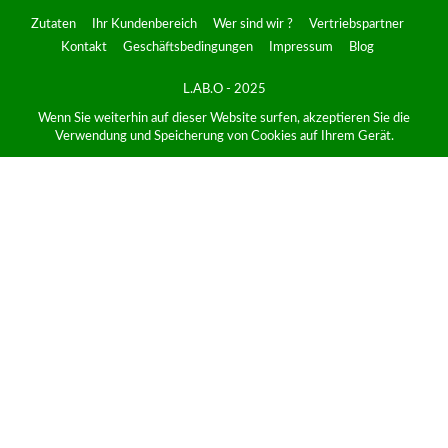
Zutaten
Ihr Kundenbereich
Wer sind wir ?
Vertriebspartner
Kontakt
Geschäftsbedingungen
Impressum
Blog
L.AB.O - 2025
Wenn Sie weiterhin auf dieser Website surfen, akzeptieren Sie die
Verwendung und Speicherung von Cookies auf Ihrem Gerät.