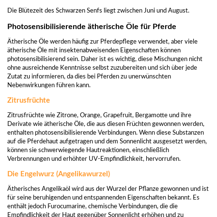
Die Blütezeit des Schwarzen Senfs liegt zwischen Juni und August.
Photosensibilisierende ätherische Öle für Pferde
Ätherische Öle werden häufig zur Pferdepflege verwendet, aber viele
ätherische Öle mit insektenabweisenden Eigenschaften können
photosensibilisierend sein. Daher ist es wichtig, diese Mischungen nicht
ohne ausreichende Kenntnisse selbst zuzubereiten und sich über jede
Zutat zu informieren, da dies bei Pferden zu unerwünschten
Nebenwirkungen führen kann.
Zitrusfrüchte
Zitrusfrüchte wie Zitrone, Orange, Grapefruit, Bergamotte und ihre
Derivate wie ätherische Öle, die aus diesen Früchten gewonnen werden,
enthalten photosensibilisierende Verbindungen. Wenn diese Substanzen
auf die Pferdehaut aufgetragen und dem Sonnenlicht ausgesetzt werden,
können sie schwerwiegende Hautreaktionen, einschließlich
Verbrennungen und erhöhter UV-Empfindlichkeit, hervorrufen.
Die Engelwurz (Angelikawurzel)
Ätherisches Angelikaöl wird aus der Wurzel der Pflanze gewonnen und ist
für seine beruhigenden und entspannenden Eigenschaften bekannt. Es
enthält jedoch Furocumarine, chemische Verbindungen, die die
Empfindlichkeit der Haut gegenüber Sonnenlicht erhöhen und zu