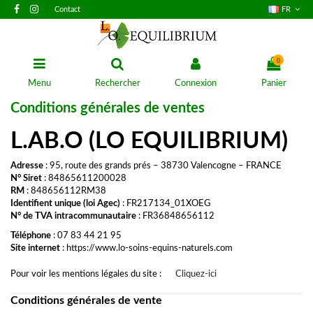
Contact
FR
0
Menu
Rechercher
Connexion
Panier
Conditions générales de ventes
L.AB.O (LO EQUILIBRIUM)
Adresse
: 95, route des grands prés – 38730 Valencogne – FRANCE
N° Siret
: 84865611200028
RM
: 848656112RM38
Identifient unique (loi Agec)
: FR217134_01XOEG
N° de TVA intracommunautaire
: FR36848656112
Téléphone
: 07 83 44 21 95
Site internet
:
https://www.lo-soins-equins-naturels.com
Pour voir les mentions légales du site :
Cliquez-ici
Conditions générales de vente