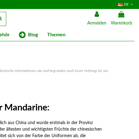
DE
Anmelden
Warenkorb
Blog
ehör
Themen
dizinische Informationen dar und begründen auch keine Haftung für uns.
r Mandarine:
ich aus China und wurde erstmals in der Provinz
e der ältesten und wichtigsten Früchte der chinesischen
tet sich von der Farbe der Uniformen ab, die