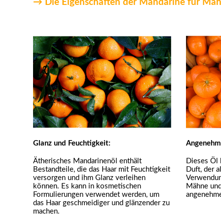
→ Die Eigenschaften der Mandarine für Mäh
Glanz und Feuchtigkeit:
Angenehme
Ätherisches Mandarinenöl enthält
Dieses Öl 
Bestandteile, die das Haar mit Feuchtigkeit
Duft, der a
versorgen und ihm Glanz verleihen
Verwendung
können. Es kann in kosmetischen
Mähne und
Formulierungen verwendet werden, um
angenehmen
das Haar geschmeidiger und glänzender zu
machen.