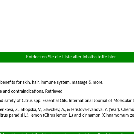
Entdecken Sie die Liste aller Inhaltsstoffe hier
l benefits for skin, hair, immune system, massage & more.
use and contraindications. Retrieved
and safety of Citrus spp. Essential Oils. International Journal of Molecular
nkova, Z., Shopska, V., Slavchev, A., & Hristova-Ivanova, Y. (Year). Chemi
it (Citrus paradisi L.), lemon (Citrus lemon L.) and cinnamon (Cinnamomum 