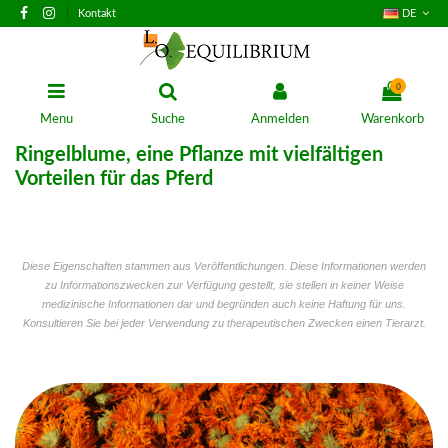
Kontakt
DE
0
Menu
Suche
Anmelden
Warenkorb
Ringelblume, eine Pflanze mit vielfältigen
Vorteilen für das Pferd
Diese Eigenschaften stammen aus Veröffentlichungen. Diese Informationen werden
zu Informationszwecken zur Verfügung gestellt, sie stellen in keiner Weise
medizinische Informationen dar und begründen auch keine Haftung für uns.
Konsultieren Sie bei jeder Verwendung zu therapeutischen Zwecken einen Tierarzt.