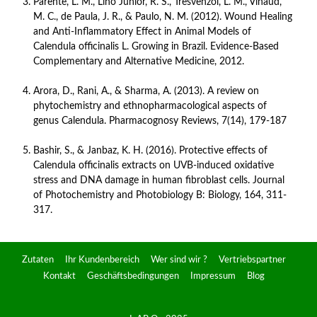
Parente, L. M., Lino Júnior, R. S., Tresvenzol, L. M., Vinaud, 
M. C., de Paula, J. R., & Paulo, N. M. (2012). Wound Healing 
and Anti-Inflammatory Effect in Animal Models of 
Calendula officinalis L. Growing in Brazil. Evidence-Based 
Complementary and Alternative Medicine, 2012. 
Arora, D., Rani, A., & Sharma, A. (2013). A review on 
phytochemistry and ethnopharmacological aspects of 
genus Calendula. Pharmacognosy Reviews, 7(14), 179-187
Bashir, S., & Janbaz, K. H. (2016). Protective effects of 
Calendula officinalis extracts on UVB-induced oxidative 
stress and DNA damage in human fibroblast cells. Journal 
of Photochemistry and Photobiology B: Biology, 164, 311-
317. 
Zutaten
Ihr Kundenbereich
Wer sind wir ?
Vertriebspartner
Kontakt
Geschäftsbedingungen
Impressum
Blog