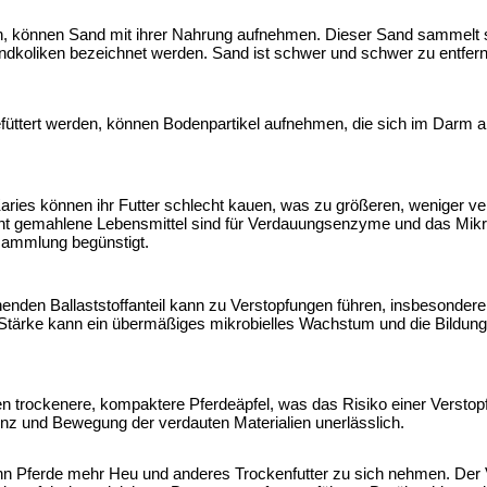
n, können Sand mit ihrer Nahrung aufnehmen. Dieser Sand sammelt s
ndkoliken bezeichnet werden. Sand ist schwer und schwer zu entfern
efüttert werden, können Bodenpartikel aufnehmen, die sich im Darm
ies können ihr Futter schlecht kauen, was zu größeren, weniger ver
echt gemahlene Lebensmittel sind für Verdauungsenzyme und das Mikr
sammlung begünstigt.
enden Ballaststoffanteil kann zu Verstopfungen führen, insbesondere
Stärke kann ein übermäßiges mikrobielles Wachstum und die Bildung
ren trockenere, kompaktere Pferdeäpfel, was das Risiko einer Versto
tenz und Bewegung der verdauten Materialien unerlässlich.
enn Pferde mehr Heu und anderes Trockenfutter zu sich nehmen. Der 