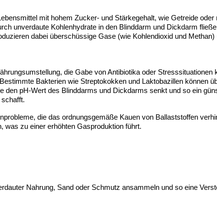
ebensmittel mit hohem Zucker- und Stärkegehalt, wie Getreide oder re
ch unverdaute Kohlenhydrate in den Blinddarm und Dickdarm fließen
roduzieren dabei überschüssige Gase (wie Kohlendioxid und Methan) 
nährungsumstellung, die Gabe von Antibiotika oder Stresssituationen 
 Bestimmte Bakterien wie Streptokokken und Laktobazillen können ü
die den pH-Wert des Blinddarms und Dickdarms senkt und so ein güns
schafft.
hnprobleme, die das ordnungsgemäße Kauen von Ballaststoffen verhi
, was zu einer erhöhten Gasproduktion führt.
rdauter Nahrung, Sand oder Schmutz ansammeln und so eine Verstop