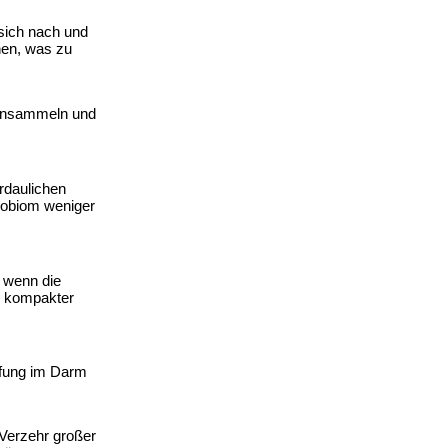
ich nach und 
en, was zu 
 ansammeln und 
daulichen 
obiom weniger 
 wenn die 
 kompakter 
pfung im Darm 
Verzehr großer 