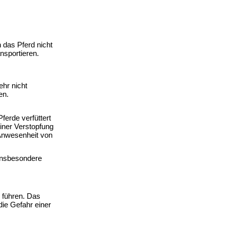
das Pferd nicht 
sportieren. 
r nicht 
en.
erde verfüttert 
ner Verstopfung 
Anwesenheit von 
insbesondere 
führen. Das 
ie Gefahr einer 