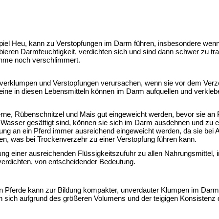
iel Heu, kann zu Verstopfungen im Darm führen, insbesondere wenn 
bieren Darmfeuchtigkeit, verdichten sich und sind dann schwer zu tran
ahme noch verschlimmert.
 verklumpen und Verstopfungen verursachen, wenn sie vor dem Verzeh
ine ​​in diesen Lebensmitteln können im Darm aufquellen und verkleb
e, Rübenschnitzel und Mais gut eingeweicht werden, bevor sie an Pf
Wasser gesättigt sind, können sie sich im Darm ausdehnen und zu ei
ung an ein Pferd immer ausreichend eingeweicht werden, da sie bei 
n, was bei Trockenverzehr zu einer Verstopfung führen kann. 
ung einer ausreichenden Flüssigkeitszufuhr zu allen Nahrungsmittel, 
verdichten, von entscheidender Bedeutung.
an Pferde kann zur Bildung kompakter, unverdauter Klumpen im Darm 
ch sich aufgrund des größeren Volumens und der teigigen Konsistenz d