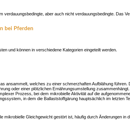
em verdauungsbedingte, aber auch nicht verdauungsbedingte. Das Ver
n bei Pferden
ten und können in verschiedene Kategorien eingeteilt werden.
Gas ansammelt, welches zu einer schmerzhaften Aufblähung führen. 
nährung oder einer plötzlichen Ernährungsumstellung zusammenhängt.
lexer Prozess, bei dem mikrobielle Aktivität auf die aufgenommene N
ungssystem, in dem die Ballaststoffgärung hauptsächlich im letzten T
e mikrobielle Gleichgewicht gestört ist, häufig durch Änderungen in d