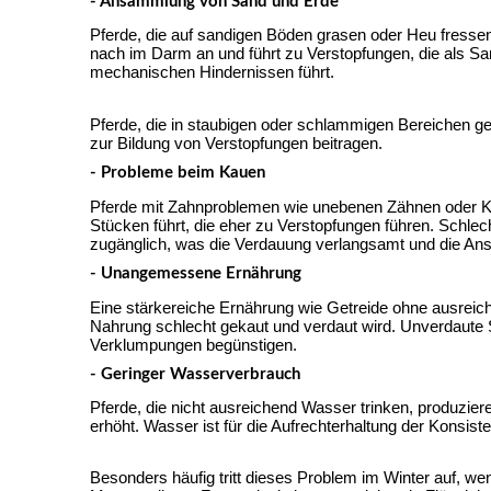
- Ansammlung von Sand und Erde
Pferde, die auf sandigen Böden grasen oder Heu fresse
nach im Darm an und führt zu Verstopfungen, die als Sa
mechanischen Hindernissen führt.
Pferde, die in staubigen oder schlammigen Bereichen g
zur Bildung von Verstopfungen beitragen.
- Probleme beim Kauen
Pferde mit Zahnproblemen wie unebenen Zähnen oder Kar
Stücken führt, die eher zu Verstopfungen führen. Schl
zugänglich, was die Verdauung verlangsamt und die An
- Unangemessene Ernährung
Eine stärkereiche Ernährung wie Getreide ohne ausreich
Nahrung schlecht gekaut und verdaut wird. Unverdaute 
Verklumpungen begünstigen.
- Geringer Wasserverbrauch
Pferde, die nicht ausreichend Wasser trinken, produzie
erhöht. Wasser ist für die Aufrechterhaltung der Konsis
Besonders häufig tritt dieses Problem im Winter auf, w