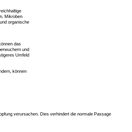
ichhaltige 
. Mikroben 
und organische 
können das 
berwuchern und 
tigeres Umfeld 
ndern, können 
fung verursachen. Dies verhindert die normale Passage 