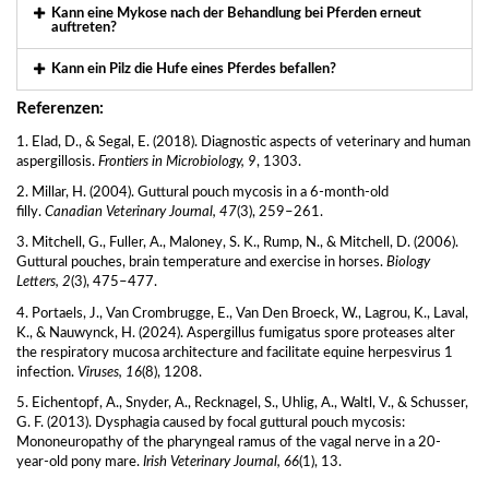
Kann eine Mykose nach der Behandlung bei Pferden erneut
auftreten?
Kann ein Pilz die Hufe eines Pferdes befallen?
Referenzen:
1. Elad, D., & Segal, E. (2018). Diagnostic aspects of veterinary and human
aspergillosis.
Frontiers in Microbiology, 9
, 1303.
2. Millar, H. (2004). Guttural pouch mycosis in a 6-month-old
filly.
Canadian Veterinary Journal, 47
(3), 259–261.
3. Mitchell, G., Fuller, A., Maloney, S. K., Rump, N., & Mitchell, D. (2006).
Guttural pouches, brain temperature and exercise in horses.
Biology
Letters, 2
(3), 475–477.
4. Portaels, J., Van Crombrugge, E., Van Den Broeck, W., Lagrou, K., Laval,
K., & Nauwynck, H. (2024). Aspergillus fumigatus spore proteases alter
the respiratory mucosa architecture and facilitate equine herpesvirus 1
infection.
Viruses, 16
(8), 1208.
5. Eichentopf, A., Snyder, A., Recknagel, S., Uhlig, A., Waltl, V., & Schusser,
G. F. (2013). Dysphagia caused by focal guttural pouch mycosis:
Mononeuropathy of the pharyngeal ramus of the vagal nerve in a 20-
year-old pony mare.
Irish Veterinary Journal, 66
(1), 13.