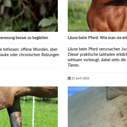
Läuse beim Pferd: Wie man sie erk
nesung besser zu begleiten
Läuse beim Pferd verursachen Juc
ne befassen: offene Wunden, aber
Dieser praktische Leitfaden erklä
 Mauke oder chronischen Reizungen
wirksam vorbeugt, dabei stets die
Tieren.
15 avril 2025