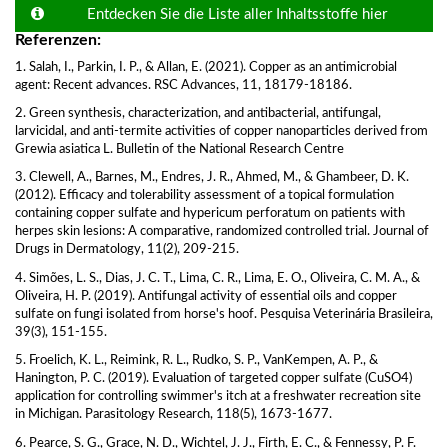
Entdecken Sie die Liste aller Inhaltsstoffe hier
Referenzen:
1. Salah, I., Parkin, I. P., & Allan, E. (2021). Copper as an antimicrobial
agent: Recent advances. RSC Advances, 11, 18179-18186.
2. Green synthesis, characterization, and antibacterial, antifungal,
larvicidal, and anti-termite activities of copper nanoparticles derived from
Grewia asiatica L. Bulletin of the National Research Centre
3. Clewell, A., Barnes, M., Endres, J. R., Ahmed, M., & Ghambeer, D. K.
(2012). Efficacy and tolerability assessment of a topical formulation
containing copper sulfate and hypericum perforatum on patients with
herpes skin lesions: A comparative, randomized controlled trial. Journal of
Drugs in Dermatology, 11(2), 209-215.
4. Simões, L. S., Dias, J. C. T., Lima, C. R., Lima, E. O., Oliveira, C. M. A., &
Oliveira, H. P. (2019). Antifungal activity of essential oils and copper
sulfate on fungi isolated from horse's hoof. Pesquisa Veterinária Brasileira,
39(3), 151-155.
5. Froelich, K. L., Reimink, R. L., Rudko, S. P., VanKempen, A. P., &
Hanington, P. C. (2019). Evaluation of targeted copper sulfate (CuSO4)
application for controlling swimmer's itch at a freshwater recreation site
in Michigan. Parasitology Research, 118(5), 1673-1677.
6. Pearce, S. G., Grace, N. D., Wichtel, J. J., Firth, E. C., & Fennessy, P. F.