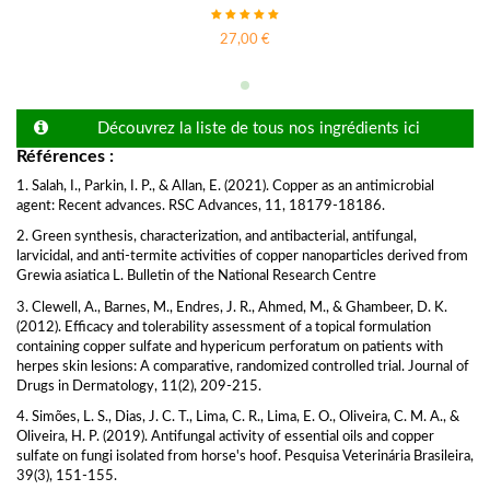
27,00 €
Découvrez la liste de tous nos ingrédients ici
Références :
1. Salah, I., Parkin, I. P., & Allan, E. (2021). Copper as an antimicrobial
agent: Recent advances. RSC Advances, 11, 18179-18186.
2. Green synthesis, characterization, and antibacterial, antifungal,
larvicidal, and anti-termite activities of copper nanoparticles derived from
Grewia asiatica L. Bulletin of the National Research Centre
3. Clewell, A., Barnes, M., Endres, J. R., Ahmed, M., & Ghambeer, D. K.
(2012). Efficacy and tolerability assessment of a topical formulation
containing copper sulfate and hypericum perforatum on patients with
herpes skin lesions: A comparative, randomized controlled trial. Journal of
Drugs in Dermatology, 11(2), 209-215.
4. Simões, L. S., Dias, J. C. T., Lima, C. R., Lima, E. O., Oliveira, C. M. A., &
Oliveira, H. P. (2019). Antifungal activity of essential oils and copper
sulfate on fungi isolated from horse's hoof. Pesquisa Veterinária Brasileira,
39(3), 151-155.