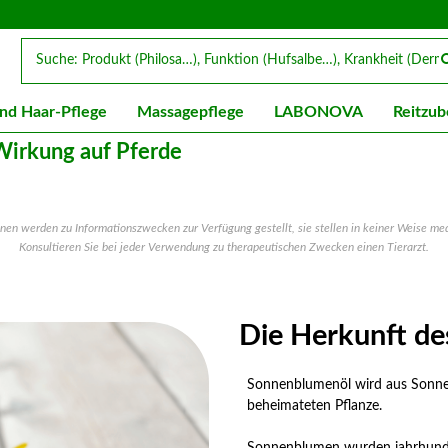
nd Haar-Pflege
Massagepflege
LABONOVA
Reitzub
Wirkung auf Pferde
ionen werden zu Informationszwecken zur Verfügung
gestellt, sie stellen in keiner Weise 
Konsultieren Sie
bei jeder Verwendung zu therapeutischen Zwecken einen Tierarzt.
Die Herkunft d
Sonnenblumenöl wird aus Sonnen
beheimateten Pflanze.
Sonnenblumen wurden jahrhunde