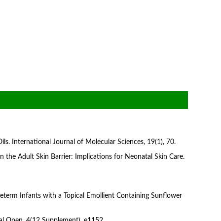
Oils. International Journal of Molecular Sciences, 19(1), 70.
 on the Adult Skin Barrier: Implications for Neonatal Skin Care.
 Preterm Infants with a Topical Emollient Containing Sunflower
lobal Open, 4(12 Supplement), e1152.