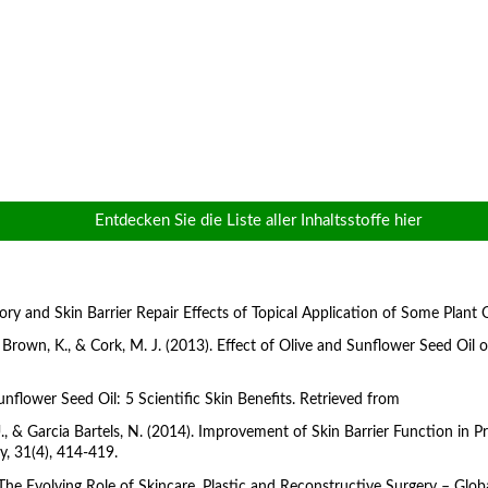
Entdecken Sie die Liste aller Inhaltsstoffe hier
atory and Skin Barrier Repair Effects of Topical Application of Some Plant 
, J., Brown, K., & Cork, M. J. (2013). Effect of Olive and Sunflower Seed Oil
unflower Seed Oil: 5 Scientific Skin Benefits. Retrieved from
, U., & Garcia Bartels, N. (2014). Improvement of Skin Barrier Function in
y, 31(4), 414-419.
mp: The Evolving Role of Skincare. Plastic and Reconstructive Surgery – G