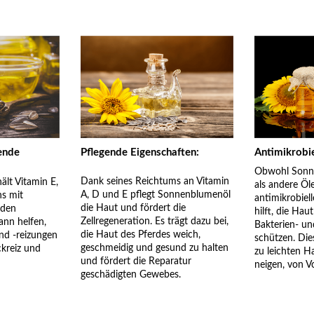
ende
Pflegende Eigenschaften:
Antimikrobie
Obwohl Sonne
Dank seines Reichtums an Vitamin
lt Vitamin E,
als andere Öle
A, D und E pflegt Sonnenblumenöl
ns mit
antimikrobiel
die Haut und fördert die
den
hilft, die Ha
Zellregeneration. Es trägt dazu bei,
ann helfen,
Bakterien- un
die Haut des Pferdes weich,
d -reizungen
schützen. Die
geschmeidig und gesund zu halten
ckreiz und
zu leichten H
und fördert die Reparatur
neigen, von Vo
geschädigten Gewebes.