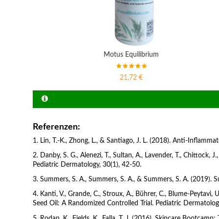
Motus Equilibrium
21,72 €
Referenzen:
1. Lin, T.-K., Zhong, L., & Santiago, J. L. (2018). Anti-Inflamm
2. Danby, S. G., Alenezi, T., Sultan, A., Lavender, T., Chittock
Pediatric Dermatology, 30(1), 42-50.
3. Summers, S. A., Summers, S. A., & Summers, S. A. (2019). S
4. Kanti, V., Grande, C., Stroux, A., Bührer, C., Blume-Peytavi
Seed Oil: A Randomized Controlled Trial. Pediatric Dermatolog
5. Rodan, K., Fields, K., Falla, T. J. (2016). Skincare Bootca