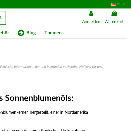
DE
Anmelden
Warenkorb
Blog
ehör
Themen
medizinische Informationen dar und begründen auch keine Haftung für uns.
es Sonnenblumenöls:
blumenkernen hergestellt, einer in Nordamerika
rtelang von den amerikanischen Ureinwohnern