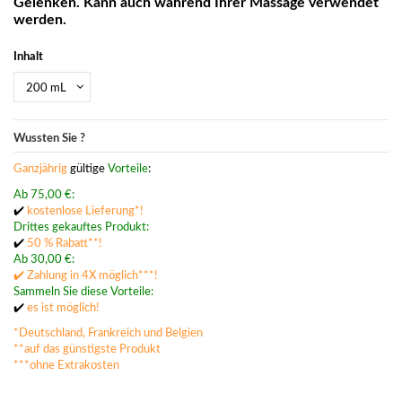
Gelenken. Kann auch während Ihrer Massage verwendet
werden.
Inhalt
Wussten Sie ?
Ganzjährig
gültige
Vorteile
:
Ab 75,00 €:
✔️
kostenlose Lieferung*!
Drittes gekauftes Produkt:
✔️
50 % Rabatt**!
Ab 30,00 €:
✔️ Zahlung in 4X möglich***!
Sammeln Sie diese Vorteile:
✔️
es ist möglich!
*Deutschland, Frankreich und Belgien
**auf das günstigste Produkt
***ohne Extrakosten