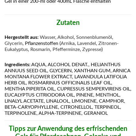
Gel in einer 200-ml oder 400mL Flasche enthalten
Zutaten
Hergestellt aus:
Wasser
,
Alkohol
,
Sonnenblumenöl
,
Glycerin
, Pflanzenstoffen (
Arnika
,
Lavendel
,
Zitronen-
Eukalyptus
,
Rosmarin
,
Pfefferminze
,
Zypresse
)
Ingredients:
AQUA, ALCOHOL DENAT., HELIANTHUS
ANNUUS SEED OIL, GLYCERIN, XANTHAN GUM, ARNICA
MONTANA FLOWER EXTRACT, LAVANDULA LATIFOLIA
HERB OIL, ROSMARINUS OFFICINALIS LEAF OIL,
MENTHA PIPERITA OIL, CUPRESSUS SEMPERVIRENS OIL,
EUCALYPTUS CITRIODORA OIL, PINENE, MENTHOL,
LINALYL ACETATE, LINALOOL, LIMONENE, CAMPHOR,
BETA-CARYOPHYLLENE, CITRONELLOL, TERPINEOL,
TERPINOLENE, ALPHA-TERPINENE, GERANIOL
Tipps zur Anwendung des erfrischenden