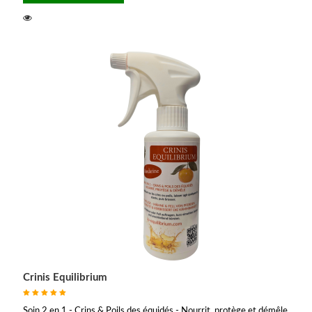
Crinis Equilibrium
Soin 2 en 1 - Crins & Poils des équidés - Nourrit, protège et démêle