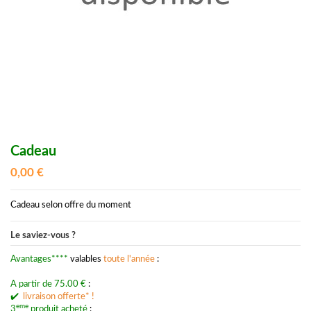
Cadeau
0,00 €
Cadeau selon offre du moment
Le saviez-vous ?
Avantages****
valables
toute l'année
:
A partir de 75.00 €
:
✔️
livraison offerte* !
eme
3
produit acheté
: