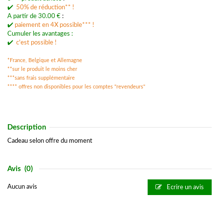
✔️
50% de réduction** !
A partir de 30.00 €
:
✔️
p
aiement en 4X possible*** !
Cumuler les avantages :
✔️
c'est possible !
*France, Belgique et Allemagne
**sur le produit le moins cher
***
sans frais supplémentaire
**** offres non disponibles pour les comptes "revendeurs"
Description
Cadeau selon offre du moment
Avis
(0)
Aucun avis
Ecrire un avis