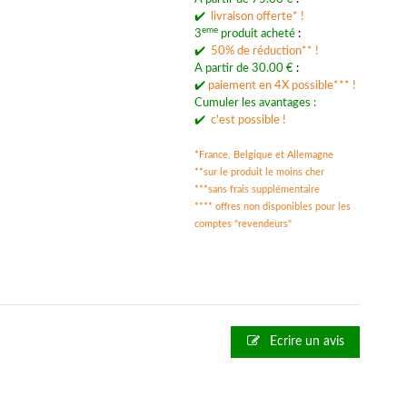
✔️
livraison offerte* !
eme
3
produit acheté
:
✔️
50% de réduction** !
A partir de 30.00 €
:
✔️
p
aiement en 4X possible*** !
Cumuler les avantages :
✔️
c'est possible !
*France, Belgique et Allemagne
**sur le produit le moins cher
***
sans frais supplémentaire
**** offres non disponibles pour les
comptes "revendeurs"
Ecrire un avis