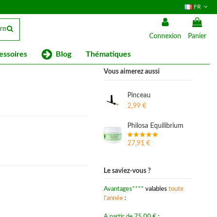
FR
Connexion
Panier
Blog
essoires
Thématiques
Vous aimerez aussi
Pinceau
2,99 €
Philosa Equilibrium
27,91 €
Le saviez-vous ?
Avantages****
valables
toute
l'année
:
A partir de 75.00 €
: