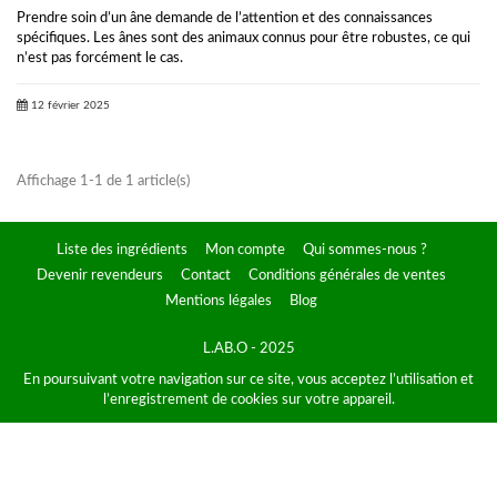
Prendre soin d’un âne demande de l’attention et des connaissances
spécifiques. Les ânes sont des animaux connus pour être robustes, ce qui
n’est pas forcément le cas.
12 février 2025
Affichage 1-1 de 1 article(s)
Liste des ingrédients
Mon compte
Qui sommes-nous ?
Devenir revendeurs
Contact
Conditions générales de ventes
Mentions légales
Blog
L.AB.O - 2025
En poursuivant votre navigation sur ce site, vous acceptez l’utilisation et
l’enregistrement de cookies sur votre appareil.