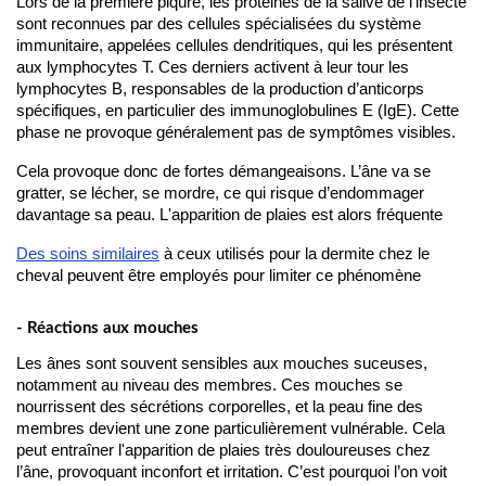
Lors de la première piqûre, les protéines de la salive de l’insecte 
sont reconnues par des cellules spécialisées du système 
immunitaire, appelées cellules dendritiques, qui les présentent 
aux lymphocytes T. Ces derniers activent à leur tour les 
lymphocytes B, responsables de la production d’anticorps 
spécifiques, en particulier des immunoglobulines E (IgE). Cette 
phase ne provoque généralement pas de symptômes visibles.
Cela provoque donc de fortes démangeaisons. L’âne va se 
gratter, se lécher, se mordre, ce qui risque d’endommager 
davantage sa peau. L'apparition de plaies est alors fréquente
Des soins similaires
 à ceux utilisés pour la dermite chez le 
cheval peuvent être employés pour limiter ce phénomène
- Réactions aux mouches
Les ânes sont souvent sensibles aux mouches suceuses, 
notamment au niveau des membres. Ces mouches se 
nourrissent des sécrétions corporelles, et la peau fine des 
membres devient une zone particulièrement vulnérable. Cela 
peut entraîner l'apparition de plaies très douloureuses chez 
l’âne, provoquant inconfort et irritation. C’est pourquoi l’on voit 