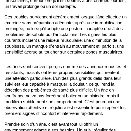
musculaires, surtout lorsqu’il est soumis à des charges lourdes,
un travail prolongé ou un sol inadapté.
Ces troubles surviennent généralement lorsque l’âne effectue un 
exercice sans préparation adéquate, après une immobilisation 
prolongée, ou lorsqu’il adopte une posture inadaptée due à des 
problèmes de sabots ou d’articulations. Les signes les plus 
courants incluent une raideur musculaire, une diminution de la 
souplesse, un manque d’entrain au mouvement et, parfois, une 
sensibilité accrue au toucher sur certaines zones musculaires.
Les ânes sont souvent perçus comme des animaux robustes et 
résistants, mais ils ont leurs propres sensibilités qui méritent 
une attention particulière. L’un des plus grands défis dans leur 
suivi est leur capacité à masquer la douleur, ce qui rend la 
détection des problèmes de santé plus difficile. Un âne en 
souffrance ne va pas forcément boiter ou se plaindre, mais il 
modifiera subtilement son comportement. C’est pourquoi une 
observation attentive et régulière est essentielle pour repérer les 
premiers signes d’inconfort et intervenir rapidement.  
Prendre soin d’un âne, c’est avant tout lui offrir un 
environnement adapté à ses besoins. Un suivi régulier des 