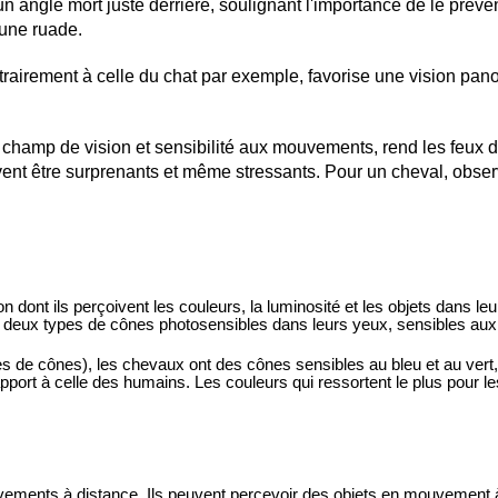
un angle mort juste derrière, soulignant l'importance de le préve
 une ruade.
ntrairement à celle du chat par exemple, favorise une vision pa
 champ de vision et sensibilité aux mouvements, rend les feux d'
euvent être surprenants et même stressants. Pour un cheval, obser
on dont ils perçoivent les couleurs, la luminosité et les objets dans l
nt deux types de cônes photosensibles dans leurs yeux, sensibles aux
es de cônes), les chevaux ont des cônes sensibles au bleu et au vert
pport à celle des humains. Les couleurs qui ressortent le plus pour le
ements à distance. Ils peuvent percevoir des objets en mouvement à 