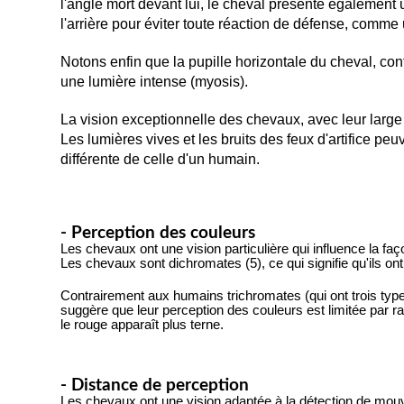
l'angle mort devant lui, le cheval présente également 
l'arrière pour éviter toute réaction de défense, comme
Notons enfin que la pupille horizontale du cheval, co
une lumière intense (myosis).
La vision exceptionnelle des chevaux, avec leur large
Les lumières vives et les bruits des feux d'artifice p
différente de celle d'un humain.
- Perception des couleurs
Les chevaux ont une vision particulière qui influence la faç
Les chevaux sont dichromates (5), ce qui signifie qu'ils o
Contrairement aux humains trichromates (qui ont trois typ
suggère que leur perception des couleurs est limitée par ra
le rouge apparaît plus terne.
- Distance de perception
Les chevaux ont une vision adaptée à la détection de mouv