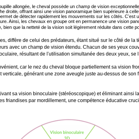
 pupille allongée, le cheval possède un champ de vision exceptionnell
he droite, offrant ainsi une vision panoramique bien supérieure à cell
i permet de détecter rapidement les mouvements sur les côtés. C'est un
ture. Ainsi, les chevaux en groupe ont en permanence une vision pa
, bien que la netteté de la vision soit légèrement réduite dans cette po
, diffère de celui des prédateurs, étant situé sur le côté de la tê
ateurs avec un champ de vision étendu. Chacun de ses yeux couvr
noculaire, résultant de l'utilisation simultanée des deux yeux, se
vénient, car le nez du cheval bloque partiellement sa vision fro
est verticale, générant une zone aveugle juste au-dessus de son f
activant sa vision binoculaire (stéréoscopique) et éliminant ainsi
 des friandises par mordillement, une compétence éducative cruc