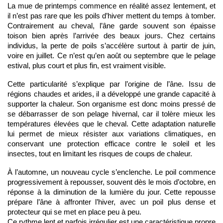
La mue de printemps commence en réalité assez lentement, et 
il n’est pas rare que les poils d’hiver mettent du temps à tomber. 
Contrairement au cheval, l’âne garde souvent son épaisse 
toison bien après l’arrivée des beaux jours. Chez certains 
individus, la perte de poils s’accélère surtout à partir de juin, 
voire en juillet. Ce n’est qu’en août ou septembre que le pelage 
estival, plus court et plus fin, est vraiment visible.
Cette particularité s’explique par l’origine de l’âne. Issu de 
régions chaudes et arides, il a développé une grande capacité à 
supporter la chaleur. Son organisme est donc moins pressé de 
se débarrasser de son pelage hivernal, car il tolère mieux les 
températures élevées que le cheval. Cette adaptation naturelle 
lui permet de mieux résister aux variations climatiques, en 
conservant une protection efficace contre le soleil et les 
insectes, tout en limitant les risques de coups de chaleur.
À l’automne, un nouveau cycle s’enclenche. Le poil commence 
progressivement à repousser, souvent dès le mois d’octobre, en 
réponse à la diminution de la lumière du jour. Cette repousse 
prépare l’âne à affronter l’hiver, avec un poil plus dense et 
protecteur qui se met en place peu à peu.
Ce rythme lent et parfois irrégulier est une caractéristique propre 