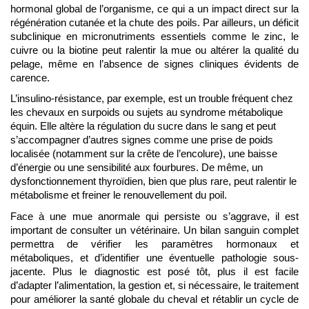
hormonal global de l’organisme, ce qui a un impact direct sur la 
régénération cutanée et la chute des poils. Par ailleurs, un déficit 
subclinique en micronutriments essentiels comme le zinc, le 
cuivre ou la biotine peut ralentir la mue ou altérer la qualité du 
pelage, même en l’absence de signes cliniques évidents de 
carence.
L’insulino-résistance, par exemple, est un trouble fréquent chez 
les chevaux en surpoids ou sujets au syndrome métabolique 
équin. Elle altère la régulation du sucre dans le sang et peut 
s’accompagner d’autres signes comme une prise de poids 
localisée (notamment sur la crête de l’encolure), une baisse 
d’énergie ou une sensibilité aux fourbures. De même, un 
dysfonctionnement thyroïdien, bien que plus rare, peut ralentir le 
métabolisme et freiner le renouvellement du poil.
Face à une mue anormale qui persiste ou s’aggrave, il est 
important de consulter un vétérinaire. Un bilan sanguin complet 
permettra de vérifier les paramètres hormonaux et 
métaboliques, et d’identifier une éventuelle pathologie sous-
jacente. Plus le diagnostic est posé tôt, plus il est facile 
d’adapter l’alimentation, la gestion et, si nécessaire, le traitement 
pour améliorer la santé globale du cheval et rétablir un cycle de 