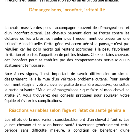
infections et ralentir sa récupération après un effort ou une maladie.
Démangeaisons, inconfort, irritabilité
La chute massive des poils s’accompagne souvent de démangeaisons et
d’un inconfort cutané. Les chevaux peuvent alors se frotter contre les
clôtures ou les arbres, se rouler plus fréquemment ou présenter une
irritabilité inhabituelle. Cette gêne est accentuée si le pansage n’est pas
régulier, car les poils morts qui restent accrochés à la peau favorisent
l’irritation et parfois l’apparition de petites lésions. Chez certains chevaux,
cet inconfort peut se traduire par des comportements nerveux ou un
abattement temporaire.
Face à ces signes, il est important de savoir différencier un simple
désagrément lié à la mue d’un véritable problème cutané. Pour savoir
comment réagir si votre cheval se gratte de manière excessive, consultez
la partie suivante "Mue et démangeaisons : que faire si mon cheval se
gratte ?". Vous trouverez des conseils pratiques pour soulager votre
équidé et éviter les complications.
Réactions variables selon l’âge et l’état de santé générale
Les effets de la mue varient considérablement d’un cheval à l’autre. Les
jeunes chevaux et ceux en bonne santé traversent généralement cette
période sans difficulté majeure, à condition de bénéficier d’une