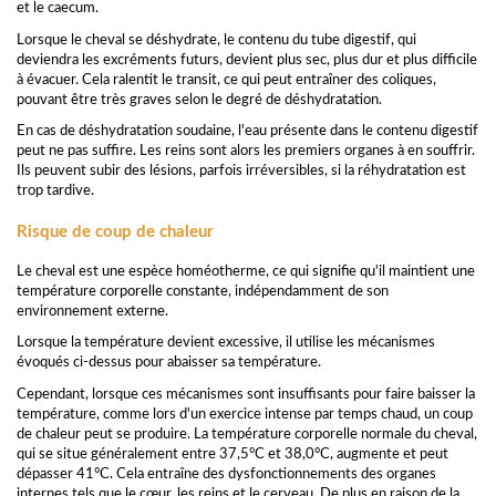
et le caecum.
Lorsque le cheval se déshydrate, le contenu du tube digestif, qui
deviendra les excréments futurs, devient plus sec, plus dur et plus difficile
à évacuer. Cela ralentit le transit, ce qui peut entraîner des coliques,
pouvant être très graves selon le degré de déshydratation.
En cas de déshydratation soudaine, l'eau présente dans le contenu digestif
peut ne pas suffire. Les reins sont alors les premiers organes à en souffrir.
Ils peuvent subir des lésions, parfois irréversibles, si la réhydratation est
trop tardive.
Risque de coup de chaleur
Le cheval est une espèce homéotherme, ce qui signifie qu'il maintient une
température corporelle constante, indépendamment de son
environnement externe.
Lorsque la température devient excessive, il utilise les mécanismes
évoqués ci-dessus pour abaisser sa température.
Cependant, lorsque ces mécanismes sont insuffisants pour faire baisser la
température, comme lors d'un exercice intense par temps chaud, un coup
de chaleur peut se produire. La température corporelle normale du cheval,
qui se situe généralement entre 37,5°C et 38,0°C, augmente et peut
dépasser 41°C. Cela entraîne des dysfonctionnements des organes
internes tels que le cœur, les reins et le cerveau. De plus en raison de la