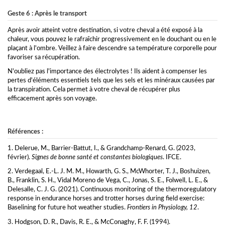
Geste 6 : Après le transport
Après avoir atteint votre destination, si votre cheval a été exposé à la
chaleur, vous pouvez le rafraîchir progressivement en le douchant ou en le
plaçant à l'ombre. Veillez à faire descendre sa température corporelle pour
favoriser sa récupération.
N'oubliez pas l'importance des électrolytes ! Ils aident à compenser les
pertes d'éléments essentiels tels que les sels et les minéraux causées par
la transpiration. Cela permet à votre cheval de récupérer plus
efficacement après son voyage.
Références :
1. Delerue, M., Barrier-Battut, I., & Grandchamp-Renard, G. (2023,
février).
Signes de bonne santé et constantes biologiques
. IFCE.
2. Verdegaal, E.-L. J. M. M., Howarth, G. S., McWhorter, T. J., Boshuizen,
B., Franklin, S. H., Vidal Moreno de Vega, C., Jonas, S. E., Folwell, L. E., &
Delesalle, C. J. G. (2021). Continuous monitoring of the thermoregulatory
response in endurance horses and trotter horses during field exercise:
Baselining for future hot weather studies.
Frontiers in Physiology, 12
.
3. Hodgson, D. R., Davis, R. E., & McConaghy, F. F. (1994).