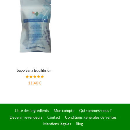
Sapo Sana Equilibrium
11,40 €
Liste des ingrédients
Mon compte
Qui sommes-nous ?
Devenir revendeurs
Contact
Conditions générales de ventes
Mentions légales
Blog