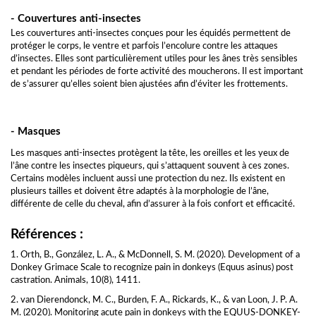
- Couvertures anti-insectes
Les couvertures anti-insectes conçues pour les équidés permettent de
protéger le corps, le ventre et parfois l’encolure contre les attaques
d’insectes. Elles sont particulièrement utiles pour les ânes très sensibles
et pendant les périodes de forte activité des moucherons. Il est important
de s’assurer qu’elles soient bien ajustées afin d’éviter les frottements.
- Masques
Les masques anti-insectes protègent la tête, les oreilles et les yeux de
l’âne contre les insectes piqueurs, qui s’attaquent souvent à ces zones.
Certains modèles incluent aussi une protection du nez. Ils existent en
plusieurs tailles et doivent être adaptés à la morphologie de l’âne,
différente de celle du cheval, afin d’assurer à la fois confort et efficacité.
Références :
1. Orth, B., González, L. A., & McDonnell, S. M. (2020). Development of a
Donkey Grimace Scale to recognize pain in donkeys (Equus asinus) post
castration. Animals, 10(8), 1411.
2. van Dierendonck, M. C., Burden, F. A., Rickards, K., & van Loon, J. P. A.
M. (2020). Monitoring acute pain in donkeys with the EQUUS-DONKEY-