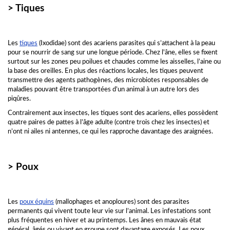
> Tiques
Les
tiques
(Ixodidae) sont des acariens parasites qui s’attachent à la peau
pour se nourrir de sang sur une longue période. Chez l'âne, elles se fixent
surtout sur les zones peu poilues et chaudes comme les aisselles, l’aine ou
la base des oreilles. En plus des réactions locales, les tiques peuvent
transmettre des agents pathogènes, des microbiotes responsables de
maladies pouvant être transportées d’un animal à un autre lors des
piqûres.
Contrairement aux insectes, les tiques sont des acariens, elles possèdent
quatre paires de pattes à l’âge adulte (contre trois chez les insectes) et
n’ont ni ailes ni antennes, ce qui les rapproche davantage des araignées.
> Poux
Les
poux équins
(mallophages et anoploures) sont des parasites
permanents qui vivent toute leur vie sur l’animal. Les infestations sont
plus fréquentes en hiver et au printemps. Les ânes en mauvais état
général, âgés ou vivant en groupe sont davantage exposés. Les poux