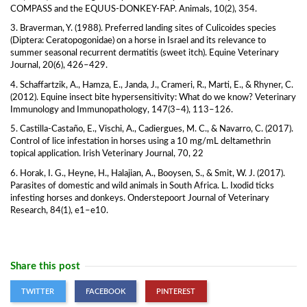
COMPASS and the EQUUS-DONKEY-FAP. Animals, 10(2), 354.
3. Braverman, Y. (1988). Preferred landing sites of Culicoides species
(Diptera: Ceratopogonidae) on a horse in Israel and its relevance to
summer seasonal recurrent dermatitis (sweet itch). Equine Veterinary
Journal, 20(6), 426–429.
4. Schaffartzik, A., Hamza, E., Janda, J., Crameri, R., Marti, E., & Rhyner, C.
(2012). Equine insect bite hypersensitivity: What do we know? Veterinary
Immunology and Immunopathology, 147(3–4), 113–126.
5. Castilla-Castaño, E., Vischi, A., Cadiergues, M. C., & Navarro, C. (2017).
Control of lice infestation in horses using a 10 mg/mL deltamethrin
topical application. Irish Veterinary Journal, 70, 22
6. Horak, I. G., Heyne, H., Halajian, A., Booysen, S., & Smit, W. J. (2017).
Parasites of domestic and wild animals in South Africa. L. Ixodid ticks
infesting horses and donkeys. Onderstepoort Journal of Veterinary
Research, 84(1), e1–e10.
Share this post
TWITTER
FACEBOOK
PINTEREST