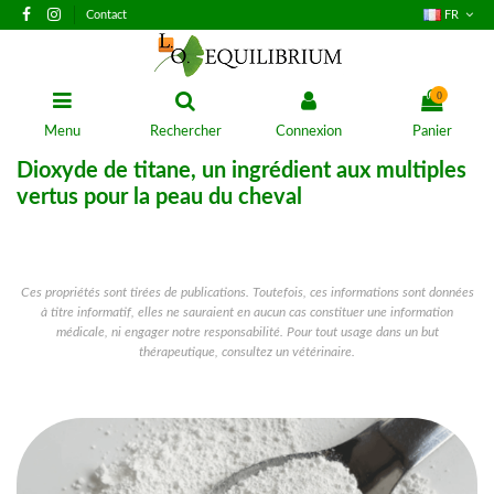
Contact
FR
0
Menu
Rechercher
Connexion
Panier
Dioxyde de titane, un ingrédient aux multiples
vertus pour la peau du cheval
Ces propriétés sont tirées de publications. Toutefois, ces informations sont données
à titre informatif, elles ne sauraient en aucun cas constituer une information
médicale, ni engager notre responsabilité. Pour tout usage dans un but
thérapeutique, consultez un vétérinaire.