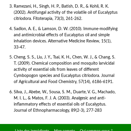
Ramezani, H., Singh, H. P., Batish, D. R., & Kohli, R. K. 
(2002). Antifungal activity of the volatile oil of Eucalyptus 
citriodora. Fitoterapia, 73(3), 261-262.
Sadlon, A. E., & Lamson, D. W. (2010). Immune-modifying 
and antimicrobial effects of Eucalyptus oil and simple 
inhalation devices. Alternative Medicine Review, 15(1), 
33-47.
Cheng, S. S., Liu, J. Y., Tsai, K. H., Chen, W. J., & Chang, S. 
T. (2009). Chemical composition and mosquito larvicidal 
activity of essential oils from leaves of different 
Cymbopogon species and Eucalyptus citriodora. Journal 
of Agricultural and Food Chemistry, 57(14), 6186-6191.
Silva, J., Abebe, W., Sousa, S. M., Duarte, V. G., Machado, 
M. I. L., & Matos, F. J. A. (2003). Analgesic and anti-
inflammatory effects of essential oils of Eucalyptus. 
Journal of Ethnopharmacology, 89(2-3), 277-283