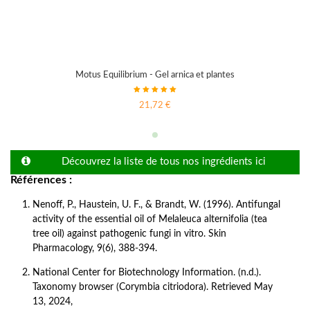
Motus Equilibrium - Gel arnica et plantes
21,72 €
Découvrez la liste de tous nos ingrédients ici
Références :
Nenoff, P., Haustein, U. F., & Brandt, W. (1996). Antifungal 
activity of the essential oil of Melaleuca alternifolia (tea 
tree oil) against pathogenic fungi in vitro. Skin 
Pharmacology, 9(6), 388-394.
National Center for Biotechnology Information. (n.d.). 
Taxonomy browser (Corymbia citriodora). Retrieved May 
13, 2024,