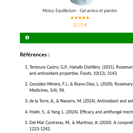
Motus Equilibrium - Gel arnica et plantes
21,72 €
Références :
Tentoura Castro, G.P., Hahalis Distillery. (2021). Rosemary
and antioxidant properties. Foods, 10(12), 3143.
González-Minero, F.J., & Bravo-Díaz, L. (2020). Rosemary e
Medicines, 5(4), 98. 
de la Torre, A., & Navarro, M. (2024). Antioxidant and ant
Hsieh, S., & Yang, L. (2024). Efficacy and antifungal mec
Del Mar Contreras, M., & Martínez, A. (2020). A comprehe
1223-1242. 