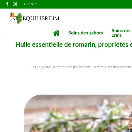
Contact
Soins des
Soins des sabots
crins
Huile essentielle de romarin, propriétés e
Ces propriétés sont tirées de publications. Toutefois, ces information