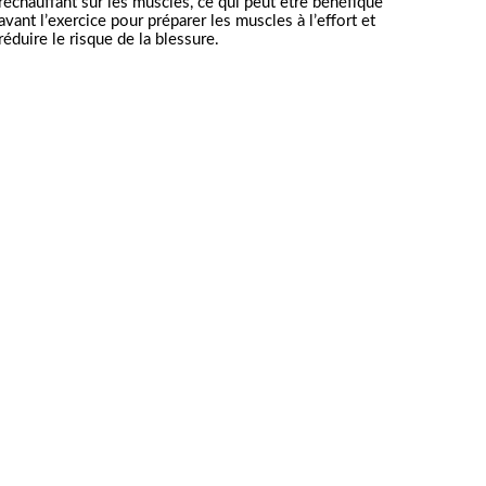
réchauffant sur les muscles, ce qui peut être bénéfique 
avant l’exercice pour préparer les muscles à l’effort et 
réduire le risque de la blessure.