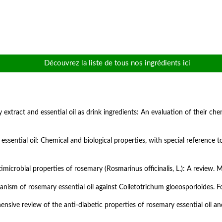
Découvrez la liste de tous nos ingrédients ici
 extract and essential oil as drink ingredients: An evaluation of their chem
ssential oil: Chemical and biological properties, with special reference to
imicrobial properties of rosemary (Rosmarinus officinalis, L.): A review. M
hanism of rosemary essential oil against Colletotrichum gloeosporioides. Fo
nsive review of the anti-diabetic properties of rosemary essential oil an