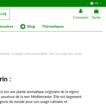
FR
Connexion
Panier
Blog
essoires
Thématiques
 médicale, ni engager notre responsabilité. Pour tout usage dans un but
in :
s) est une plante aromatique originaire de la région 
 pourtour de la mer Méditerranée. Elle est largement 
gions du monde pour son usage culinaire et 