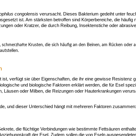
philus congolensis
verursacht. Dieses Bakterium gedeiht unter feu
etzt ist. Am stärksten betroffen sind Körperbereiche, die häufig n
zungen oder Kratzer, die durch Reibung, Insektenstiche oder abrasiv
schmerzhafte Krusten, die sich häufig an den Beinen, am Rücken oder 
autstellen.
n
t ist, verfügt sie über Eigenschaften, die ihr eine gewisse Resiste
logische und biologische Faktoren erklärt werden, die für Esel spezi
en, Läusen oder Milben, die Reizungen oder Hauterkrankungen verur
ferde, und dieser Unterschied hängt mit mehreren Faktoren zusammen
ekrete, die flüchtige Verbindungen wie bestimmte Fettsäuren enthalt
nziehungskraft der Esel. Zudem sollen die von Eseln ausgesendeten 