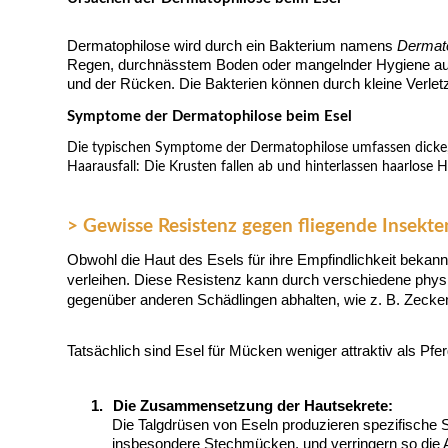
Dermatophilose wird durch ein Bakterium namens
Dermato
Regen, durchnässtem Boden oder mangelnder Hygiene ausges
und der Rücken. Die Bakterien können durch kleine Verlet
Symptome der Dermatophilose beim Esel
Die typischen Symptome der Dermatophilose umfassen dicke, 
Haarausfall: Die Krusten fallen ab und hinterlassen haarlose H
> Gewisse Resistenz gegen fliegende Insekte
Obwohl die Haut des Esels für ihre Empfindlichkeit bekann
verleihen. Diese Resistenz kann durch verschiedene physio
gegenüber anderen Schädlingen abhalten, wie z. B. Zeck
Tatsächlich sind Esel für Mücken weniger attraktiv als P
1.
Die Zusammensetzung der Hautsekrete:
Die Talgdrüsen von Eseln produzieren spezifische S
insbesondere Stechmücken, und verringern so die A