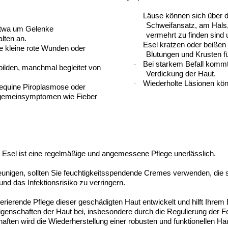
Läuse können sich über d
·
Schweifansatz, am Hals
 etwa um Gelenke
vermehrt zu finden sind 
lten an.
Esel kratzen oder beißen 
·
e kleine rote Wunden oder
Blutungen und Krusten f
Bei starkem Befall kommt
·
ilden, manchmal begleitet von
Verdickung der Haut.
Wiederholte Läsionen kön
·
equine Piroplasmose oder
llgemeinsymptomen wie Fieber
sel ist eine regelmäßige und angemessene Pflege unerlässlich.
nigen, sollten Sie feuchtigkeitsspendende Cremes verwenden, die sp
nd das Infektionsrisiko zu verringern.
nerierende Pflege dieser geschädigten Haut entwickelt und hilft Ihrem
igenschaften der Haut bei, insbesondere durch die Regulierung der F
ften wird die Wiederherstellung einer robusten und funktionellen Hau