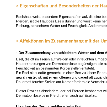
> Eigenschaften und Besonderheiten der Hau
Eselshaut weist besondere Eigenschaften auf, die eine be
Pferden, ist die Haut des Esels dünner und weist keine ne
Reibung, schlechtem Wetter und Feuchtigkeit. Andererseits
> Affektionen im Zusammenhang mit der U
- Der Zusammenhang von schlechtem Wetter und dem A
Esel, die oft im Freien auf Weiden oder in feuchten Umg
Hauterkrankungen wie
Dermatophilose
begünstigen, die a
Feuchtigkeit an bestimmten Körperstellen entsteht.
Ein Esel nicht dafür gemacht, in einer Box zu leben: Er b
gewährleistet ist, mit einem offenen und dauerhaft zugän
Dauerhaft feuchte Stellen am Körper fördern die Vermehrun
Dieser Prozess ähnelt dem, der bei Pferden beobachtet wird
Dermatophilose beim Pferd treffen auch auf Esel zu.
Ursachen der Dermatophilose beim Esel