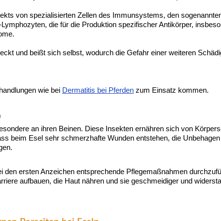
nsekts von spezialisierten Zellen des Immunsystems, den sogenannten 
ymphozyten, die für die Produktion spezifischer Antikörper, insbeson
tome.
eckt und beißt sich selbst, wodurch die Gefahr einer weiteren Schä
andlungen wie bei
Dermatitis bei Pferden
zum Einsatz kommen.
n
sbesondere an ihren Beinen. Diese Insekten ernähren sich von Körper
dass beim Esel sehr schmerzhafte Wunden entstehen, die Unbehagen
gen.
bei den ersten Anzeichen entsprechende Pflegemaßnahmen durchzuführ
riere aufbauen, die Haut nähren und sie geschmeidiger und widerstan