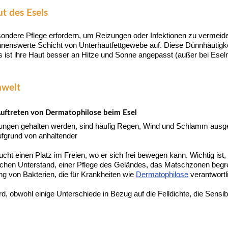
t des Esels
sondere Pflege erfordern, um Reizungen oder Infektionen zu vermeide
nnenswerte Schicht von Unterhautfettgewebe auf. Diese Dünnhäutigkei
 ist ihre Haut besser an Hitze und Sonne angepasst (außer bei Eseln
mwelt
uftreten von Dermatophilose beim Esel
ebungen gehalten werden, sind häufig Regen, Wind und Schlamm ausg
ufgrund von anhaltender
raucht einen Platz im Freien, wo er sich frei bewegen kann. Wichtig 
glichen Unterstand, einer Pflege des Geländes, das Matschzonen begr
g von Bakterien, die für Krankheiten wie
Dermatophilose
verantwortl
, obwohl einige Unterschiede in Bezug auf die Felldichte, die Sensibi