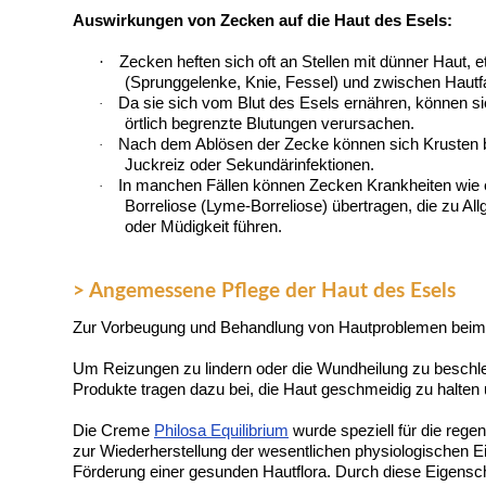
Auswirkungen von Zecken auf die Haut des Esels:
·
Zecken heften sich oft an Stellen mit dünner Haut,
(Sprunggelenke, Knie, Fessel) und zwischen Hautfa
Da sie sich vom Blut des Esels ernähren, können si
·
örtlich begrenzte Blutungen verursachen.
Nach dem Ablösen der Zecke können sich Krusten b
·
Juckreiz oder Sekundärinfektionen.
In manchen Fällen können Zecken Krankheiten wie
·
Borreliose
(Lyme-Borreliose) übertragen, die zu A
oder Müdigkeit führen.
> Angemessene Pflege der Haut des Esels
Zur Vorbeugung und Behandlung von Hautproblemen beim E
Um Reizungen zu lindern oder die Wundheilung zu beschleu
Produkte tragen dazu bei, die Haut geschmeidig zu halten u
Die Creme
Philosa Equilibrium
wurde speziell für die rege
zur Wiederherstellung der wesentlichen physiologischen E
Förderung einer gesunden Hautflora. Durch diese Eigenscha