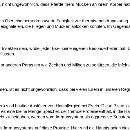
s nicht ungewöhnlich, dass Pferde mehr Mücken an ihrem Körper hab
 über eine bemerkenswerte Fähigkeit zur thermischen Anpassung. Ih
ignale ein, die Fliegen und Mücken anlocken könnten. Im Gegensat
 Insekten sein, wobei jeder Esel seine eigenen Besonderheiten hat
flussen.
or anderen Parasiten wie Zecken und Milben zu schützen, die Infek
n, ist es nicht ungewöhnlich, dass bei vielen Eseln in unseren Regi
n) sind häufige Auslöser von Hautallergien bei Eseln. Diese Biss
t es eine kleine Menge Speichel, der fremde Proteine​​enthält, in die H
 leicht zu betäuben, werden vom Immunsystem als aggressive Subs
s Immunsystems auf diese Proteine. Hier sind die Hauptstadien diese