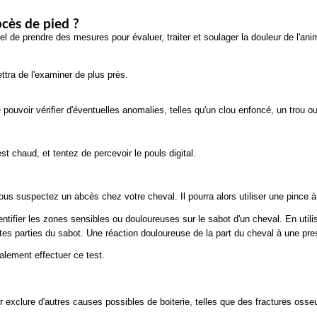
cès de pied ?
l de prendre des mesures pour évaluer, traiter et soulager la douleur de l'anim
ttra de l'examiner de plus près.
de pouvoir vérifier d'éventuelles anomalies, telles qu'un clou enfoncé, un trou o
t chaud, et tentez de percevoir le pouls digital.
us suspectez un abcès chez votre cheval. Il pourra alors utiliser une pince à 
entifier les zones sensibles ou douloureuses sur le sabot d'un cheval. En uti
tes parties du sabot. Une réaction douloureuse de la part du cheval à une pre
galement effectuer ce test.
 exclure d'autres causes possibles de boiterie, telles que des fractures osse