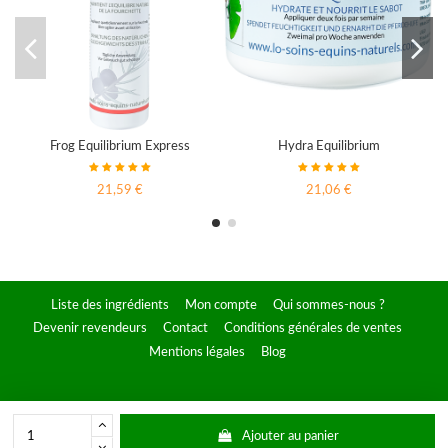
Frog Equilibrium Express
Hydra Equilibrium
21,59 €
21,06 €
Liste des ingrédients
Mon compte
Qui sommes-nous ?
Devenir revendeurs
Contact
Conditions générales de ventes
Mentions légales
Blog
L.AB.O - 2025
Ajouter au panier
En poursuivant votre navigation sur ce site, vous acceptez l’utilisation et