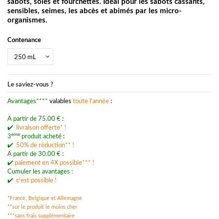
sabots, soles et fourchettes. Idéal pour les sabots cassants,
sensibles, seimes, les abcès et abimés par les micro-
organismes.
Contenance
Le saviez-vous ?
Avantages****
valables
toute l'année
:
A partir de 75.00 €
:
✔️
livraison offerte* !
eme
3
produit acheté
:
✔️
50% de réduction** !
A partir de 30.00 €
:
✔️
p
aiement en 4X possible*** !
Cumuler les avantages :
✔️
c'est possible !
*France, Belgique et Allemagne
**sur le produit le moins cher
***
sans frais supplémentaire