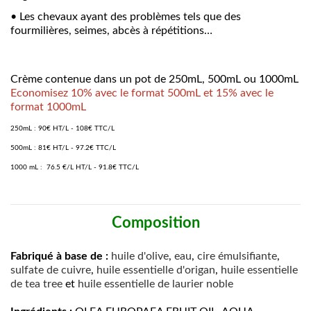
•
Les chevaux ayant des problèmes tels que des
fourmilières, seimes, abcès à répétitions…
Crème contenue dans un pot de 250mL, 500mL ou 1000mL
Economisez 10% avec le format 500mL et 15% avec le
format 1000mL
250mL : 90€ HT/L - 108€ TTC/L
500mL : 81
€ HT/L - 97.2€ TTC/L
1000 mL : 76.5 €/L
HT/L - 91.8€ TTC/L
Composition
Fabriqué à base de :
huile d'olive
,
eau
,
cire émulsifiante
,
sulfate de cuivre
,
huile essentielle d'origan
,
huile essentielle
de tea tree
et
huile essentielle de laurier noble