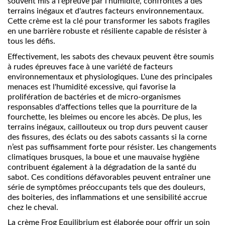
souvent mis à l'épreuve par l'humidité, confrontés à des
terrains inégaux et d'autres facteurs environnementaux.
Cette crème est la clé pour transformer les sabots fragiles
en une barrière robuste et résiliente capable de résister à
tous les défis.
Effectivement, les sabots des chevaux peuvent être soumis
à rudes épreuves face à une variété de facteurs
environnementaux et physiologiques. L'une des principales
menaces est l'humidité excessive, qui favorise la
prolifération de bactéries et de micro-organismes
responsables d'affections telles que la pourriture de la
fourchette, les bleimes ou encore les abcès. De plus, les
terrains inégaux, caillouteux ou trop durs peuvent causer
des fissures, des éclats ou des sabots cassants si la corne
n’est pas suffisamment forte pour résister. Les changements
climatiques brusques, la boue et une mauvaise hygiène
contribuent également à la dégradation de la santé du
sabot. Ces conditions défavorables peuvent entraîner une
série de symptômes préoccupants tels que des douleurs,
des boiteries, des inflammations et une sensibilité accrue
chez le cheval.
La crème Frog Equilibrium est élaborée pour offrir un soin