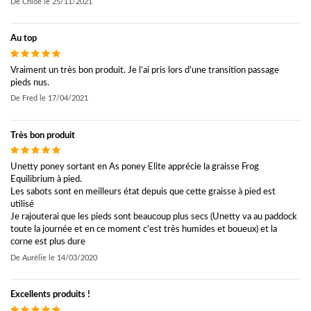
De
Chloé
le
25/11/2021
Au top
Vraiment un très bon produit. Je l’ai pris lors d’une transition passage
pieds nus.
De
Fred
le
17/04/2021
Très bon produit
Unetty poney sortant en As poney Elite apprécie la graisse Frog
Equilibrium à pied.
Les sabots sont en meilleurs état depuis que cette graisse à pied est
utilisé
Je rajouterai que les pieds sont beaucoup plus secs (Unetty va au paddock
toute la journée et en ce moment c'est très humides et boueux) et la
corne est plus dure
De
Aurélie
le
14/03/2020
Excellents produits !