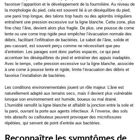
favoriser l’apparition et le développement de la fourmilière. Au niveau de
la morphologie du pied, cela est souvent lié à un déséquilibre du pied,
une paroi trop longue, des talons trop hauts ou des aplombs irréguliers
entraînent une pression excessive sur la ligne blanche. Cette zone, plus
fine chez l’âne, devient alors plus fragile. De plus, une pousse de corne
lente ou une corne trop rigide peut empêcher l’évacuation normale des
débris, facilitant l’infiltration de bactéries. Le sabot de l’âne, solide et
peu cassant, est souvent perçu comme ne nécessitant que peu
d’entretien. Les parages sont donc parfois espacés, ce qui peut
accentuer les déséquilibres du pied et entraîner des appuis inadaptés.
Avec le temps, cette pression excessive sur la ligne blanche, associée
à une corne à pousse lente et rigide, limite l’évacuation des débris et
favorise l’installation de bactéries.
Les conditions environnementales jouent un rôle majeur. L’âne est
naturellement adapté aux terrains secs, mais il devient plus vulnérable
lorsque son environnement est humide, boueux ou mal drainé.
L’humidité ramollit la ligne blanche et affaiblit la jonction entre la sole et
la paroi, ouvrant la porte aux agents infectieux. À l’inverse, des sols
très abrasifs ou caillouteux peuvent provoquer des microfissures
répétées, qui servent de point d’entrée aux bactéries.
Reconnaître les symptômes de