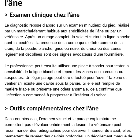
l’âne
> Examen clinique chez l’âne
Le diagnostic repose d’abord sur un examen minutieux du pied, réalisé
par un maréchal-ferrant habitué aux spécificités de l’âne ou par un
vétérinaire. Après un curage complet, la sole et surtout la ligne blanche
sont inspectées : la présence de la corne qui s’effrite comme de la
craie, de la poudre blanche, grise ou noire, de creux ou des zones
légèrement décollées sont des signes évocateurs d’une fourmilière.
Le professionnel peut ensuite utiliser une pince à sonder pour tester la
sensibilité de la ligne blanche et repérer les zones douloureuses ou
suspectes. Un léger parage peut être effectué pour “ouvrir” la zone et
vérifier s’il existe une cavité sous la paroie. Si elle est remplie de
matière friable ou présente une odeur anormale, cela confirme que
l’infection a commencé à progresser à l’intérieur du sabot.
> Outils complémentaires chez l’âne
Dans certains cas, l’examen visuel et le parage exploratoire ne
permettent pas d’évaluer entièrement la lésion. Le vétérinaire peut
recommander des radiographies pour observer l’intérieur du sabot, elles
permettent de repérer des cavités profondes, un décollement marqué de