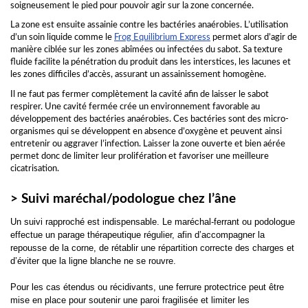
soigneusement le pied pour pouvoir agir sur la zone concernée.
La zone est ensuite assainie contre les bactéries anaérobies. L’utilisation
d’un soin liquide comme le
Frog Equilibrium Express
permet alors d’agir de
manière ciblée sur les zones abîmées ou infectées du sabot. Sa texture
fluide facilite la pénétration du produit dans les interstices, les lacunes et
les zones difficiles d’accès, assurant un assainissement homogène.
Il ne faut pas fermer complètement la cavité afin de laisser le sabot
respirer. Une cavité fermée crée un environnement favorable au
développement des bactéries anaérobies. Ces bactéries sont des micro-
organismes qui se développent en absence d’oxygène et peuvent ainsi
entretenir ou aggraver l’infection. Laisser la zone ouverte et bien aérée
permet donc de limiter leur prolifération et favoriser une meilleure
cicatrisation.
> Suivi maréchal/podologue chez l’âne
Un suivi rapproché est indispensable. Le maréchal-ferrant ou podologue
effectue un parage thérapeutique régulier, afin d’accompagner la
repousse de la corne, de rétablir une répartition correcte des charges et
d’éviter que la ligne blanche ne se rouvre.
Pour les cas étendus ou récidivants, une ferrure protectrice peut être
mise en place pour soutenir une paroi fragilisée et limiter les