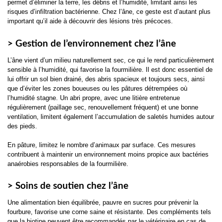
permet d’éliminer la terre, les débris et l’humidité, limitant ainsi les
risques d’infiltration bactérienne. Chez l’âne, ce geste est d’autant plus
important qu’il aide à découvrir des lésions très précoces.
> Gestion de l’environnement chez l’âne
L’âne vient d’un milieu naturellement sec, ce qui le rend particulièrement
sensible à l’humidité, qui favorise la fourmilière. Il est donc essentiel de
lui offrir un sol bien drainé, des abris spacieux et toujours secs, ainsi
que d’éviter les zones boueuses ou les pâtures détrempées où
l’humidité stagne. Un abri propre, avec une litière entretenue
régulièrement (paillage sec, renouvellement fréquent) et une bonne
ventilation, limitent également l’accumulation de saletés humides autour
des pieds.
En pâture, limitez le nombre d’animaux par surface. Ces mesures
contribuent à maintenir un environnement moins propice aux bactéries
anaérobies responsables de la fourmilière.
> Soins de soutien chez l’âne
Une alimentation bien équilibrée, pauvre en sucres pour prévenir la
fourbure, favorise une corne saine et résistante. Des compléments tels
que la biotine peuvent être recommandés par le vétérinaire en cas de