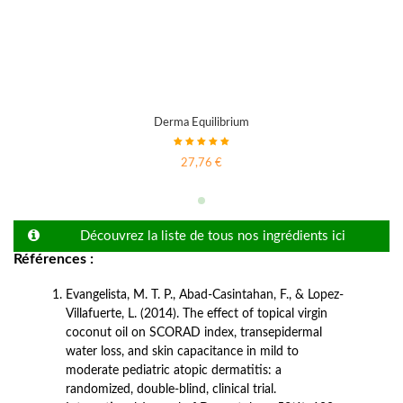
Derma Equilibrium
27,76 €
Découvrez la liste de tous nos ingrédients ici
Références :
Evangelista, M. T. P., Abad-Casintahan, F., & Lopez-
Villafuerte, L. (2014). The effect of topical virgin 
coconut oil on SCORAD index, transepidermal 
water loss, and skin capacitance in mild to 
moderate pediatric atopic dermatitis: a 
randomized, double-blind, clinical trial. 