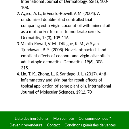
International Journal of Dermatology, 53(1), 100-
108. 
Agero, A. L., & Verallo-Rowell, V. M. (2004). A 
randomized double-blind controlled trial 
comparing extra virgin coconut oil with mineral oil 
as a moisturizer for mild to moderate xerosis. 
Dermatitis, 15(3), 109-116. 
Verallo-Rowell, V. M., Dillague, K. M., & Syah-
Tjundawan, B. S. (2008). Novel antibacterial and 
emollient effects of coconut and virgin olive oils in 
adult atopic dermatitis. Dermatitis, 19(6), 308-
315.
Lin, T. K., Zhong, L., & Santiago, J. L. (2017). Anti-
inflammatory and skin barrier repair effects of 
topical application of some plant oils. International 
Journal of Molecular Sciences, 19(1), 70
Liste des ingrédients
Mon compte
Qui sommes-nous ?
Devenir revendeurs
Contact
Conditions générales de ventes