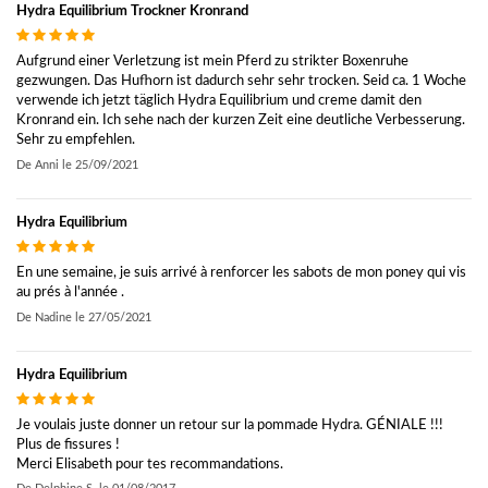
Hydra Equilibrium Trockner Kronrand
Aufgrund einer Verletzung ist mein Pferd zu strikter Boxenruhe
gezwungen. Das Hufhorn ist dadurch sehr sehr trocken. Seid ca. 1 Woche
verwende ich jetzt täglich Hydra Equilibrium und creme damit den
Kronrand ein. Ich sehe nach der kurzen Zeit eine deutliche Verbesserung.
Sehr zu empfehlen.
De
Anni
le
25/09/2021
Hydra Equilibrium
En une semaine, je suis arrivé à renforcer les sabots de mon poney qui vis
au prés à l'année .
De
Nadine
le
27/05/2021
Hydra Equilibrium
Je voulais juste donner un retour sur la pommade Hydra. GÉNIALE !!!
Plus de fissures !
Merci Elisabeth pour tes recommandations.