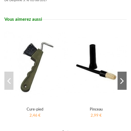
De
Delphine S.
le
01/08/2017
Vous aimerez aussi
Cure-pied
Pinceau
2,46 €
2,99 €