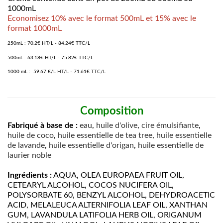
1000mL
Economisez 10% avec le format 500mL et 15% avec le
format 1000mL
250mL : 70.2€ HT/L - 84.24€ TTC/L
500mL :
63.18€ HT/L - 75.82€ TTC/L
1000 mL : 59.67 €/L
HT/L - 71.61€ TTC/L
Composition
Fabriqué à base de :
eau
,
huile d'olive
,
cire émulsifiante
,
huile de coco
,
huile essentielle de tea tree
,
huile essentielle
de lavande
,
huile essentielle d'origan
,
huile essentielle de
laurier noble
Ingrédients :
AQUA, OLEA EUROPAEA FRUIT OIL,
CETEARYL ALCOHOL, COCOS NUCIFERA OIL,
POLYSORBATE 60, BENZYL ALCOHOL, DEHYDROACETIC
ACID, MELALEUCA ALTERNIFOLIA LEAF OIL, XANTHAN
GUM, LAVANDULA LATIFOLIA HERB OIL, ORIGANUM