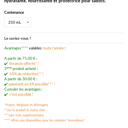
hydratante, nourrissante et protectrice pour sabots.
Contenance
Le saviez-vous ?
Avantages****
valables
toute l'année
:
A partir de 75.00 €
:
✔️
livraison offerte* !
eme
3
produit acheté
:
✔️
50% de réduction** !
A partir de 30.00 €
:
✔️
p
aiement en 4X possible*** !
Cumuler les avantages :
✔️
c'est possible !
*France, Belgique et Allemagne
**sur le produit le moins cher
***
sans frais supplémentaire
**** offres non disponibles pour les comptes "revendeurs"