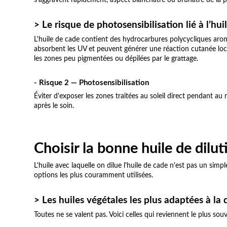
s'aggravent rapidement, aspect blanchâtre ou brunâtre de la pea
> Le risque de photosensibilisation lié à l’hui
L'huile de cade contient des hydrocarbures polycycliques ar
absorbent les UV et peuvent générer une réaction cutanée locale
les zones peu pigmentées ou dépilées par le grattage.
- Risque 2 — Photosensibilisation
Éviter d'exposer les zones traitées au soleil direct pendant au
après le soin.
Choisir la bonne huile de dilu
L'huile avec laquelle on dilue l'huile de cade n'est pas un sim
options les plus couramment utilisées.
> Les huiles végétales les plus adaptées à la 
Toutes ne se valent pas. Voici celles qui reviennent le plus sou