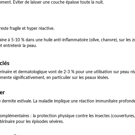
ment. Éviter de laisser une couche épaisse toute la nuit.
este fragile et hyper réactive.
aine à 5-10 % dans une huile anti-inflammatoire (olive, chanvre), sur les z
et entretenir la peau.
clés
térinaire et dermatologique vont de 2-3 % pour une utilisation sur peau r
gmente significativement, en particulier sur les peaux lésées.
er
ne dermite estivale. La maladie implique une réaction immunitaire profond
plémentaires : la protection physique contre les insectes (couvertures, ge
térinaire pour les épisodes sévères.