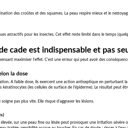
mination des croûtes et des squames. La peau respire mieux et le nettoyage 
s attractifs pour les insectes. Cet effet reste limité dans le temps (quel
e de cade est indispensable et pas s
ensant maximiser l'effet. C'est une erreur qui peut avoir des conséquence
lon la dose
ration. A faible dose, ils exercent une action antiseptique en perturbant 
 kératinocytes (les cellules de surface de l'épiderme). Le résultat peut êtr
soigne pas plus vite. Elle risque d'aggraver les lésions.
és)
levée, sur une peau fine ou lésée peut provoquer une irritation sévère ou 