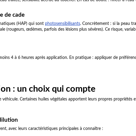
u traitée, sensibilité accrue au toucher. En cas de doute : rincer à l'eau 
le de cade
omatiques (HAP) qui sont
photosensibilisants
. Concrètement : si la peau tr
 (rougeurs, œdèmes, parfois des lésions plus sévères). Ce risque, variable
 moins 4 à 6 heures après application. En pratique : appliquer de préféren
tion : un choix qui compte
ple véhicule. Certaines huiles végétales apportent leurs propres propriété
dilution
vent, avec leurs caractéristiques principales à connaître :