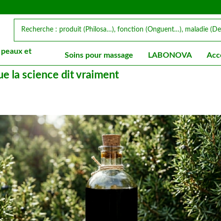
 peaux et
Soins pour massage
LABONOVA
Acc
ue la science dit vraiment