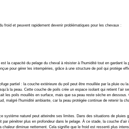
 du froid et peuvent rapidement devenir problématiques pour les chevaux :
t la capacité du pelage du cheval à résister à l'humidité tout en gardant la 
onçue pour gérer les intempéries, grâce à une structure de poil qui protège eff
e partiel : la couche extérieure du poil peut être mouillée par la pluie ou la
squ’à la peau. Cette couche de poils crée un espace isolant qui retient l’air s
l ait les poils mouillés en surface, mais que sa peau reste sèche en dessous. 
, malgré l'humidité ambiante, car la peau protégée continue de retenir la cha
e système naturel peut atteindre ses limites. Dans des situations de pluies g
nit par pénétrer plus en profondeur dans le pelage. À ce stade, la couche d’air i
a chaleur diminue nettement. Cela signifie que le froid est ressenti plus inten