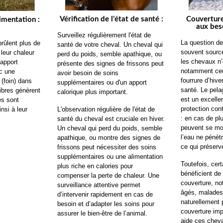
Vérification de l’état de santé :
Couverture
limentation :
aux bes
Surveillez régulièrement l'état de 
La question de 
rûlent plus de 
santé de votre cheval. Un cheval qui 
souvent source
leur chaleur 
perd du poids, semble apathique, ou 
les chevaux n’
apport 
présente des signes de frissons peut 
notamment ceu
c une 
avoir besoin de soins 
fourrure d’hive
(foin) dans 
supplémentaires ou d'un apport 
santé. Le pela
ibres génèrent 
calorique plus important.
est un excellen
es sont 
protection contr
L'observation régulière de l'état de 
nsi à leur 
: en cas de plu
santé du cheval est cruciale en hiver. 
peuvent se mou
Un cheval qui perd du poids, semble 
l’eau ne pénètr
apathique, ou montre des signes de 
ce qui préserve
frissons peut nécessiter des soins 
supplémentaires ou une alimentation 
Toutefois, cer
plus riche en calories pour 
bénéficient de 
compenser la perte de chaleur. Une 
couverture, n
surveillance attentive permet 
âgés, malades,
d’intervenir rapidement en cas de 
naturellement 
besoin et d’adapter les soins pour 
couverture imp
assurer le bien-être de l’animal.
aide ces cheva