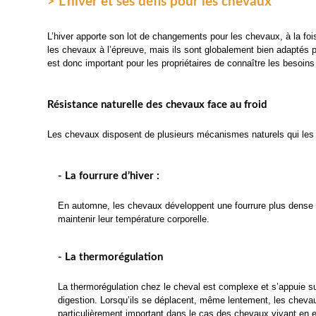
> L’hiver et ses défis pour les chevaux
L’hiver apporte son lot de changements pour les chevaux, à la foi
les chevaux à l’épreuve, mais ils sont globalement bien adaptés pou
est donc important pour les propriétaires de connaître les besoins 
Résistance naturelle des chevaux face au froid
Les chevaux disposent de plusieurs mécanismes naturels qui les ai
- La fourrure d’hiver :
En automne, les chevaux développent une fourrure plus dense et 
maintenir leur température corporelle.
- La thermorégulation
La thermorégulation chez le cheval est complexe et s’appuie sur
digestion. Lorsqu’ils se déplacent, même lentement, les chevau
particulièrement important dans le cas des chevaux vivant en ex