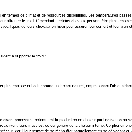
s en termes de climat et de ressources disponibles. Les températures basses, l
r affronter le froid. Cependant, certains chevaux peuvent être plus sensibles q
spécifiques de leurs chevaux en hiver pour assurer leur confort et leur bien-êt
dent à supporter le froid :
plus épaisse qui agit comme un isolant naturel, emprisonnant l’air et aidant 
 divers processus, notamment la production de chaleur par l’activation muscul
x activent leurs muscles, ce qui génère de la chaleur interne. Ce phénomène 
térieur, car il leur permet de se réchauffer naturellement en se déplaçant ou 