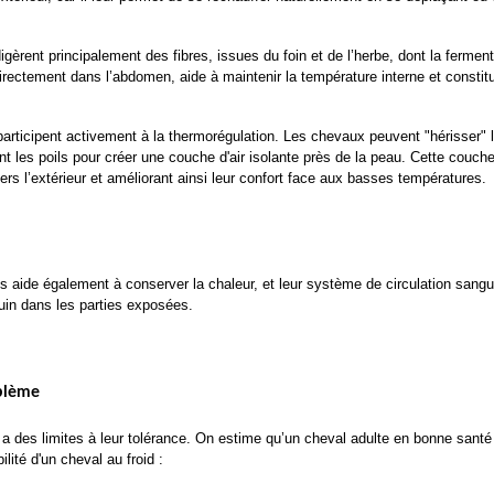
gèrent principalement des fibres, issues du foin et de l’herbe, dont la ferment
directement dans l’abdomen, aide à maintenir la température interne et constitu
participent activement à la thermorégulation. Les chevaux peuvent "hérisser" l
les poils pour créer une couche d'air isolante près de la peau. Cette couche d
s l’extérieur et améliorant ainsi leur confort face aux basses températures.
 aide également à conserver la chaleur, et leur système de circulation sangu
nguin dans les parties exposées.
oblème
y a des limites à leur tolérance. On estime qu’un cheval adulte en bonne santé
lité d'un cheval au froid :