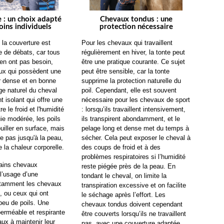
 : un choix adapté
Chevaux tondus : une
oins individuels
protection nécessaire
la couverture est 
Pour les chevaux qui travaillent 
 de débats, car tous 
régulièrement en hiver, la tonte peut 
en ont pas besoin, 
être une pratique courante. Ce sujet 
x qui possèdent une 
peut être sensible, car la tonte 
r dense et en bonne 
supprime la protection naturelle du 
ge naturel du cheval 
poil. Cependant, elle est souvent 
t isolant qui offre une 
nécessaire pour les chevaux de sport 
e le froid et l'humidité 
: lorsqu’ils travaillent intensivement, 
ie modérée, les poils 
ils transpirent abondamment, et le 
iller en surface, mais 
pelage long et dense met du temps à 
e pas jusqu'à la peau, 
sécher. Cela peut exposer le cheval à 
 la chaleur corporelle.
des coups de froid et à des 
problèmes respiratoires si l’humidité 
tains chevaux 
reste piégée près de la peau. En 
l’usage d’une 
tondant le cheval, on limite la 
otamment les chevaux 
transpiration excessive et on facilite 
 ou ceux qui ont 
le séchage après l’effort. Les 
peu de poils. Une 
chevaux tondus doivent cependant 
erméable et respirante 
être couverts lorsqu’ils ne travaillent 
ux à maintenir leur 
pas, avec une couverture adaptée 