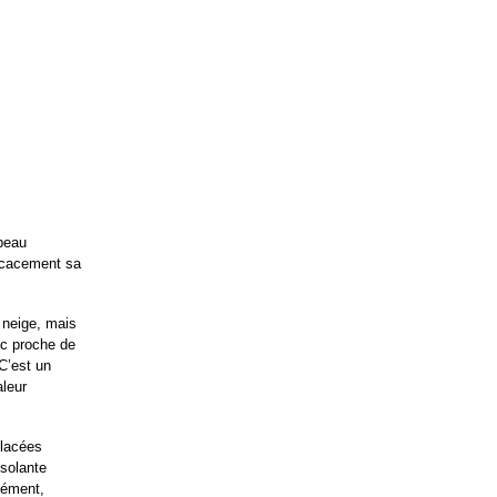
peau 
icacement sa 
 neige, mais 
ec proche de 
C’est un 
leur 
lacées 
solante 
sément, 