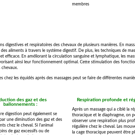
membres
ns digestives et respiratoires des chevaux de plusieurs manières. En ma
es aliments à travers le système digestif. De plus, les techniques de ma
et efficace. En améliorant la circulation sanguine et lymphatique, les ma
vorisant ainsi leur fonctionnement optimal. Cette stimulation des fonctio
es chevaux.
res chez les équidés après des massages peut se faire de différentes manièr
duction des gaz et des
Respiration profonde et rég
ballonnements :
Après un massage qui a ciblé la ré
re digestion peut également se
thoracique et le diaphragme, on p
par une diminution des gaz et des
observer une respiration plus pro
ts chez le cheval. Si l'animal
régulière chez le cheval. Les mou
ins de gaz excessifs ou de
la cage thoracique peuvent être p