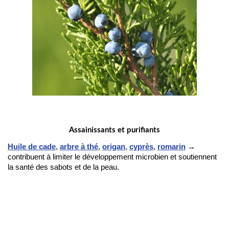
Assainissants et purifiants
Huile de cade
, 
arbre à thé
, 
origan
, 
cyprès
, 
romarin
 → 
contribuent à limiter le développement microbien et soutiennent 
la santé des sabots et de la peau.